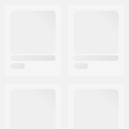
Adresa:
Bratrí Wolfu 495/16
Codul poștal:
779 00
Oraș/Localitate:
Olomouc
Țara:
Cehia