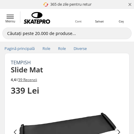
×
365 de zile pentru retur
4.8 a 5
Meniu
Cont
Salvat
Coș
Pagină principală
Role
Role
Diverse
TEMPISH
Slide Mat
4,4
//
39 Recenzii
339 Lei