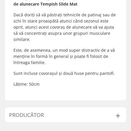
de alunecare Tempish Slide Mat
Dacă doriți să vă păstrați tehnicile de patinaj sau de
schi în stare proaspătă atunci când sezonul este
oprit, atunci acest covoraș de alunecare vă va ajuta
să vă concentrați asupra unor grupuri musculare
similare.
Este, de asemenea, un mod super distractiv de a vă
menține în formă în general și poate fi folosit de
întreaga familie.
Sunt incluse covorașul și două huse pentru pantofi.
Lățime: 50cm
PRODUCĂTOR
Nume:
TEMPISH s.r.o.