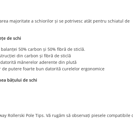
ea majoritate a schiorilor și se potrivesc atât pentru schiatul de
ețe de schi
ă balanței 50% carbon și 50% fibră de sticlă.
rucției din carbon și fibră de sticlă
 datorită mânerelor aderente din plută
r de putere foarte bun datorită curelelor ergonomice
ea bățului de schi
way Rollerski Pole Tips. Vă rugăm să observați piesele compatibile 