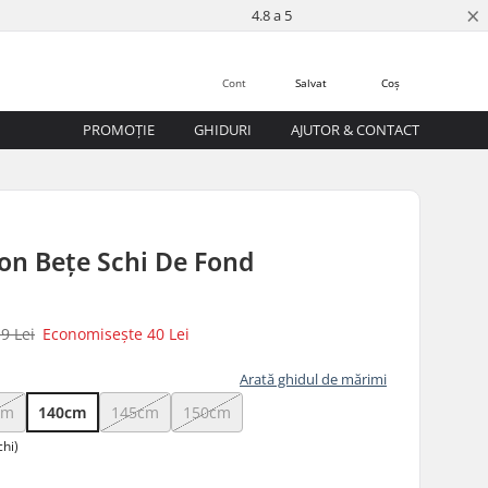
×
4.8 a 5
Cont
Salvat
Coș
PROMOȚIE
GHIDURI
AJUTOR & CONTACT
on Bețe Schi De Fond
9 Lei
Economisește
40 Lei
Arată ghidul de mărimi
cm
140cm
145cm
150cm
chi)