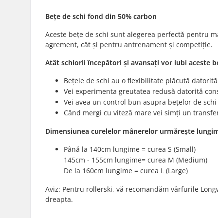
Bețe de schi fond din 50% carbon
Aceste bețe de schi sunt alegerea perfectă pentru mar
agrement, cât și pentru antrenament și competiție.
Atât schiorii începători și avansați vor iubi aceste b
Bețele de schi au o flexibilitate plăcută datorit
Vei experimenta greutatea redusă datorită const
Vei avea un control bun asupra bețelor de schi
Când mergi cu viteză mare vei simți un transfe
Dimensiunea curelelor mânerelor urmărește lungim
Până la 140cm lungime = curea S (Small)
145cm - 155cm lungime= curea M (Medium)
De la 160cm lungime = curea L (Large)
Aviz: Pentru rollerski, vă recomandăm vârfurile Long
dreapta.