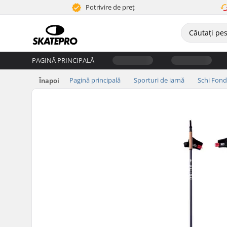
Potrivire de preț
PAGINĂ PRINCIPALĂ
Pagină principală
Sporturi de iarnă
Schi Fond
Înapoi