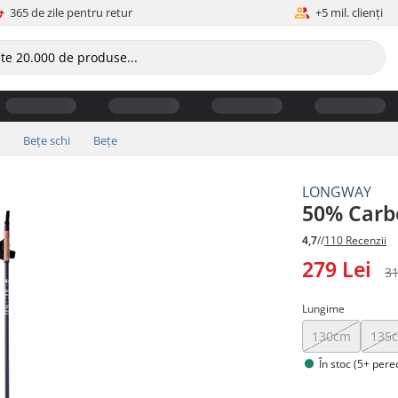
365 de zile pentru retur
+5 mil. clienți
Bețe schi
Bețe
LONGWAY
50% Carb
4,7
//
110 Recenzii
279 Lei
31
Lungime
130cm
135
În stoc (5+ pere