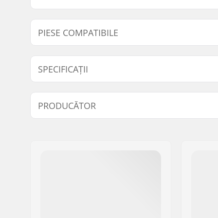
PIESE COMPATIBILE
Găsește produse compatibile cu Longway 50% Carbon
SPECIFICAȚII
Piese compatibile
Diametru Vârf:
10mm
PRODUCĂTOR
Nume:
Centrano ApS
Adresa:
Omega 6
Codul poștal:
8382
Oraș/Localitate:
Hinnerup
Țara:
Danemarca