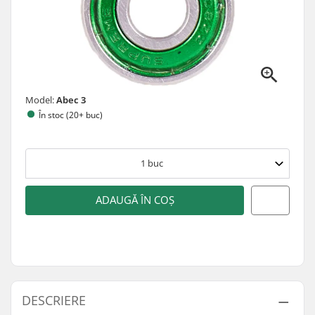
Model:
Abec 3
În stoc (20+ buc)
1
buc
ADAUGĂ ÎN COȘ
DESCRIERE