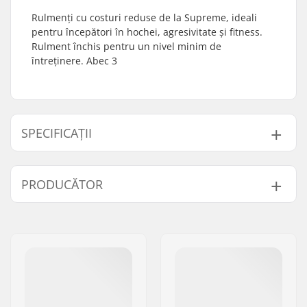
Rulmenți cu costuri reduse de la Supreme, ideali
pentru începători în hochei, agresivitate și fitness.
Rulment închis pentru un nivel minim de
întreținere. Abec 3
SPECIFICAȚII
Precizie Rulmenți:
ABEC-3
PRODUCĂTOR
Tip Rulmenți:
Closed
Lubrifiant:
Vaselină
Nume:
JustSupreme ApS
Distanțiere:
Nu este inclus
Adresa:
Ydervang 5
Bucăți per pachet:
1
Codul poștal:
4300
Oraș/Localitate:
Holbæk
Țara:
Danemarca