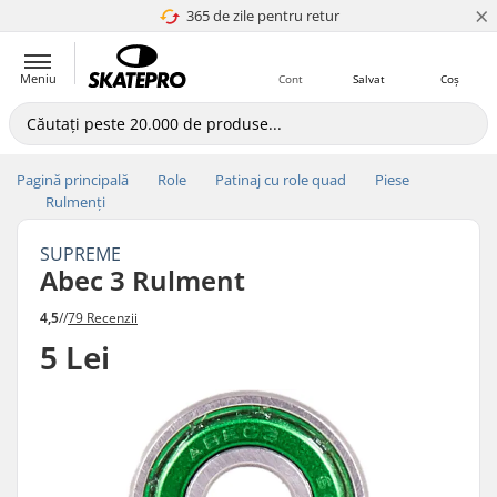
×
365 de zile pentru retur
4.8 a 5
Meniu
Cont
Salvat
Coș
Pagină principală
Role
Patinaj cu role quad
Piese
Rulmenți
SUPREME
Abec 3 Rulment
4,5
//
79 Recenzii
5 Lei