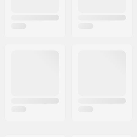
Manșoane
Oțel
compatibile cu: