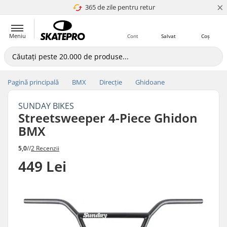
×
365 de zile pentru retur
4.8 a 5
Meniu
Cont
Salvat
Coș
Pagină principală
BMX
Direcție
Ghidoane
SUNDAY BIKES
Streetsweeper 4-Piece Ghidon
BMX
5,0
//
2 Recenzii
449 Lei