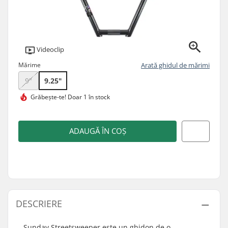
Videoclip
Mărime
Arată ghidul de mărimi
9"
9.25"
Grăbește-te!
Doar 1 în stock
ADAUGĂ ÎN COȘ
DESCRIERE
Sunday Streetsweeper este un ghidon de o