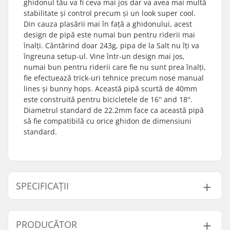
ghidonul tău va fi ceva mai jos dar va avea mai multă
stabilitate și control precum și un look super cool.
Din cauza plasării mai în față a ghidonului, acest
design de pipă este numai bun pentru riderii mai
înalți. Cântărind doar 243g, pipa de la Salt nu îți va
îngreuna setup-ul. Vine într-un design mai jos,
numai bun pentru riderii care fie nu sunt prea înalți,
fie efectuează trick-uri tehnice precum nose manual
lines și bunny hops. Această pipă scurtă de 40mm
este construită pentru bicicletele de 16'' and 18''.
Diametrul standard de 22.2mm face ca această pipă
să fie compatibilă cu orice ghidon de dimensiuni
standard.
SPECIFICAȚII
Pipă tip/lungime:
40mm, Front load
PRODUCĂTOR
Ridicare Pipă:
5mm