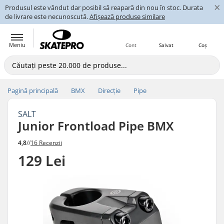
×
Produsul este vândut dar posibil să reapară din nou în stoc. Durata
de livrare este necunoscută.
Afișează produse similare
Meniu
Cont
Salvat
Coș
Pagină principală
BMX
Direcție
Pipe
SALT
Junior Frontload Pipe BMX
4,8
//
16 Recenzii
129 Lei