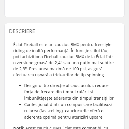
DESCRIERE
Éclat Fireball este un cauciuc BMX pentru freestyle
riding de înaltă performanță. În funcție stilul tău,
poți achiziționa Fireball cauciuc BMX de la Éclat într-
o versiune groasă de 2,4'' sau una puțin mai subțire
de 2,3''. Presiunea maximă de 100 psi, asigură
efectuarea ușoară a trick-urilor de tip spinning.
Design-ul tip direcție al cauciucului, reduce
forța de frecare din timpul rulării și
îmbunătățește aderența din timpul tranzițiilor
Confecționat dintr-un compus care facilitează
rularea (fast-rolling), cauciucurile oferă o
aderență optimă pentru aterizări ușoare
Notă
: Acest cauciuc BMX Éclat este compatibil cu