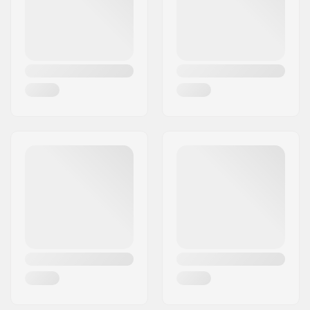
Țara:
Germania
Pliabil:
Nu poate fi pliată
Presiunea în cauciuc:
100psi
Bucăți per pachet:
1
Tubeless Ready:
No