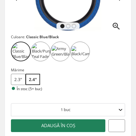
Culoare:
Classic Blue/Black
Mărime
2.3"
2.4"
În stoc (5+ buc)
1
buc
ADAUGĂ ÎN COȘ