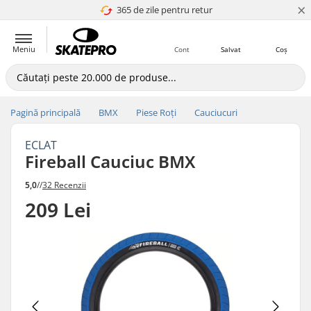
×
365 de zile pentru retur
4.8 a 5
Meniu
Cont
Salvat
Coș
Pagină principală
BMX
Piese Roți
Cauciucuri
ECLAT
Fireball Cauciuc BMX
5,0
//
32 Recenzii
209 Lei