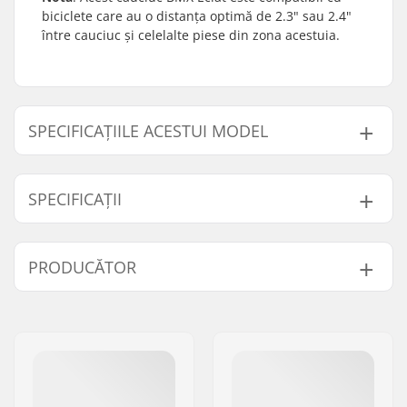
biciclete care au o distanța optimă de 2.3" sau 2.4"
între cauciuc și celelalte piese din zona acestuia.
SPECIFICAȚIILE ACESTUI MODEL
Model
Greutate
SPECIFICAȚII
2.3"
737g
2.4"
826g
Mod disciplină BMX:
BMX Freestyle
PRODUCĂTOR
Pattern/ul
Bandă de Rulare
cauciucului:
Direcțională
Nume:
We Make Things GmbH
Materialul
Compus din cauciuc
Adresa:
RICHARD-BYRD-STR. 12
cauciucului:
Codul poștal:
50829
Diametru roată:
20"
Oraș/Localitate:
Köln
Lățime cauciuc:
2.3", 2.4"