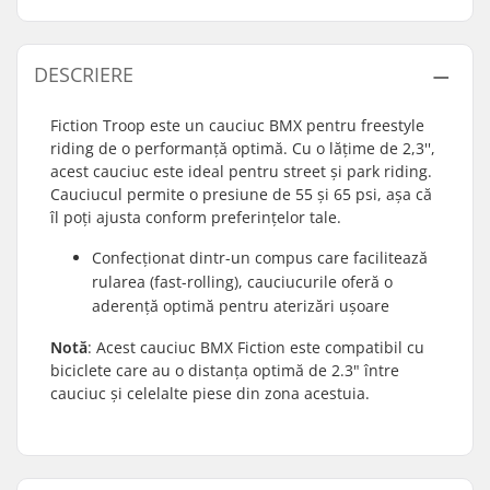
DESCRIERE
Fiction Troop este un cauciuc BMX pentru freestyle
riding de o performanță optimă. Cu o lățime de 2,3'',
acest cauciuc este ideal pentru street și park riding.
Cauciucul permite o presiune de 55 și 65 psi, așa că
îl poți ajusta conform preferințelor tale.
Confecționat dintr-un compus care facilitează
rularea (fast-rolling), cauciucurile oferă o
aderență optimă pentru aterizări ușoare
Notă
: Acest cauciuc BMX Fiction este compatibil cu
biciclete care au o distanța optimă de 2.3" între
cauciuc și celelalte piese din zona acestuia.