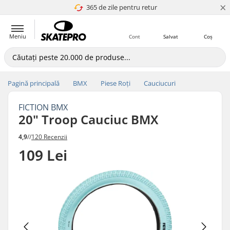
×
365 de zile pentru retur
4.8 a 5
Meniu
Cont
Salvat
Coș
Pagină principală
BMX
Piese Roți
Cauciucuri
FICTION BMX
20" Troop Cauciuc BMX
4,9
//
120 Recenzii
109 Lei