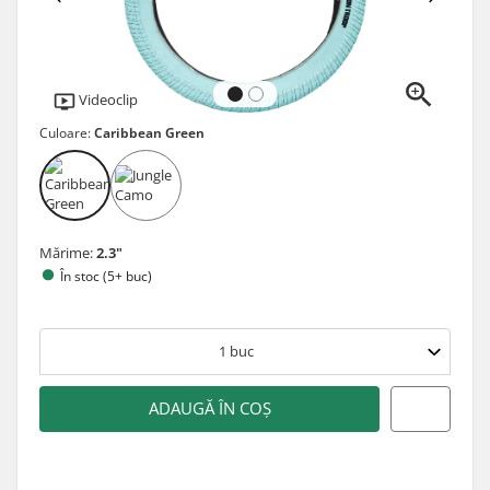
Videoclip
Culoare:
Caribbean Green
Mărime:
2.3"
În stoc (5+ buc)
1
buc
ADAUGĂ ÎN COȘ