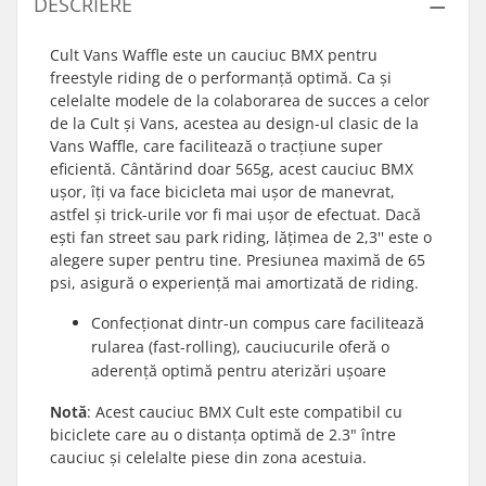
DESCRIERE
Cult Vans Waffle este un cauciuc BMX pentru
freestyle riding de o performanță optimă. Ca și
celelalte modele de la colaborarea de succes a celor
de la Cult și Vans, acestea au design-ul clasic de la
Vans Waffle, care facilitează o tracțiune super
eficientă. Cântărind doar 565g, acest cauciuc BMX
ușor, îți va face bicicleta mai ușor de manevrat,
astfel și trick-urile vor fi mai ușor de efectuat. Dacă
ești fan street sau park riding, lățimea de 2,3'' este o
alegere super pentru tine. Presiunea maximă de 65
psi, asigură o experiență mai amortizată de riding.
Confecționat dintr-un compus care facilitează
rularea (fast-rolling), cauciucurile oferă o
aderență optimă pentru aterizări ușoare
Notă
: Acest cauciuc BMX Cult este compatibil cu
biciclete care au o distanța optimă de 2.3" între
cauciuc și celelalte piese din zona acestuia.