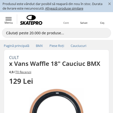
×
Produsul este vândut dar posibil să reapară din nou în stoc. Durata
de livrare este necunoscută.
Afișează produse similare
Meniu
Cont
Salvat
Coș
Pagină principală
BMX
Piese Roți
Cauciucuri
CULT
x Vans Waffle 18" Cauciuc BMX
4,8
//
70 Recenzii
129 Lei