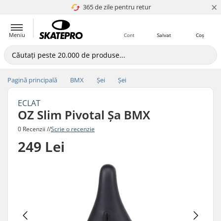
×
365 de zile pentru retur
4.8 a 5
Meniu
Cont
Salvat
Coș
Pagină principală
BMX
Șei
Șei
ECLAT
OZ Slim Pivotal Șa BMX
0 Recenzii //
Scrie o recenzie
249 Lei