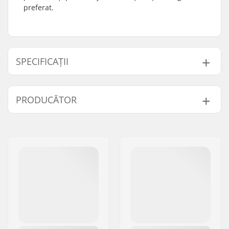
preferat.
SPECIFICAȚII
Copertă Superioară:
Piele sintetică
PRODUCĂTOR
Șei:
Pivotal
Căptușeală Șa:
Slim
Nume:
We Make Things GmbH
Greutate:
301g
Adresa:
RICHARD-BYRD-STR. 12
Codul poștal:
50829
Oraș/Localitate:
Köln
Țara:
Germania