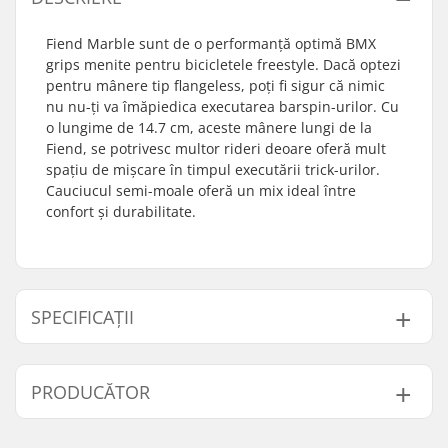
Fiend Marble sunt de o performanță optimă BMX
grips menite pentru bicicletele freestyle. Dacă optezi
pentru mânere tip flangeless, poți fi sigur că nimic
nu nu-ți va îmăpiedica executarea barspin-urilor. Cu
o lungime de 14.7 cm, aceste mânere lungi de la
Fiend, se potrivesc multor rideri deoare oferă mult
spațiu de mișcare în timpul executării trick-urilor.
Cauciucul semi-moale oferă un mix ideal între
confort și durabilitate.
SPECIFICAȚII
Manșoane
Oțel
PRODUCĂTOR
compatibile cu:
Lungime Grip:
14.7cm
Nume:
Sunshine Distribution ApS
Flanșă:
Flangeless