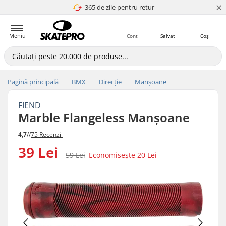
×
365 de zile pentru retur
4.8 a 5
Meniu
Cont
Salvat
Coș
Pagină principală
BMX
Direcție
Manșoane
FIEND
Marble Flangeless Manșoane
4,7
//
75 Recenzii
39 Lei
59 Lei
Economisește
20 Lei