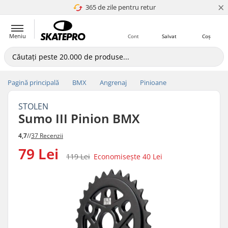
×
365 de zile pentru retur
4.8 a 5
Meniu
Cont
Salvat
Coș
Pagină principală
BMX
Angrenaj
Pinioane
STOLEN
Sumo III Pinion BMX
4,7
//
37 Recenzii
79 Lei
119 Lei
Economisește
40 Lei