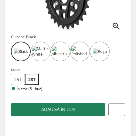
Culoare:
Black
Model
25T
28T
În stoc (5+ buc)
ADAUGĂ ÎN COȘ