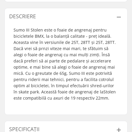
DESCRIERE
Sumo III Stolen este o foaie de angrenaj pentru
bicicletele BMX, la o balanță calitate - preț ideală.
Aceasta vine în versiunile de 25T, 28TT și 25T, 28TT.
Dacă vrei să prnzi viteze mai mari, te sfătuim să
alegi o foaie de angrenaj cu mai mulți zimți. Însă
dacă preferi să ai parte de pedalare și accelerare
optime, e mai bine să alegi o foaie de angrenaj mai
mică. Cu o greutate de 65g, Sumo III este potrivită
pentru riderii mai tehnici, pentru a facilita cotrolul
optim al bicicletei, în timpul efectuării shred-urilor
în skate park. Această foaie de angrenaj de laStolen
este compatibilă cu axuri de 19 respectiv 22mm.
SPECIFICAȚII