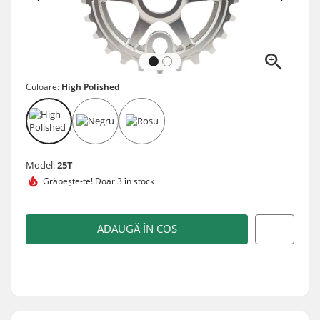
Culoare:
High Polished
Model:
25T
Grăbește-te!
Doar 3 în stock
ADAUGĂ ÎN COȘ