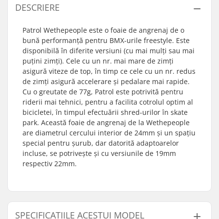
DESCRIERE
Patrol Wethepeople este o foaie de angrenaj de o
bună performanță pentru BMX-urile freestyle. Este
disponibilă în diferite versiuni (cu mai mulți sau mai
puțini zimți). Cele cu un nr. mai mare de zimți
asigură viteze de top, în timp ce cele cu un nr. redus
de zimți asigură accelerare și pedalare mai rapide.
Cu o greutate de 77g, Patrol este potrivită pentru
riderii mai tehnici, pentru a facilita cotrolul optim al
bicicletei, în timpul efectuării shred-urilor în skate
park. Această foaie de angrenaj de la Wethepeople
are diametrul cercului interior de 24mm și un spațiu
special pentru șurub, dar datorită adaptoarelor
incluse, se potrivește și cu versiunile de 19mm
respectiv 22mm.
SPECIFICAȚIILE ACESTUI MODEL