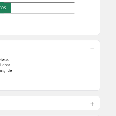
COȘ
piese,
il doar
ungi de
152mm, Trei bucăți
Mid