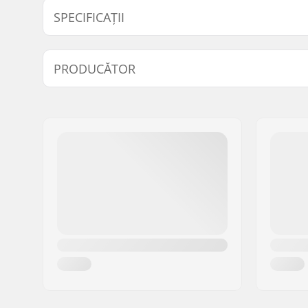
Model
Angrenaj Lungime/Tip
SPECIFICAȚII
127mm - Mid
127mm, Trei bucăți
Driver side:
Dreapta
PRODUCĂTOR
Diametrul axei manivelei:
19mm
Montare foaie angrenaj:
19mm, Bol
Nume:
We Make Things GmbH
Material Angrenaje:
Oțel Chro
Adresa:
RICHARD-BYRD-STR. 12
Codul poștal:
50829
Oraș/Localitate:
Köln
Țara:
Germania