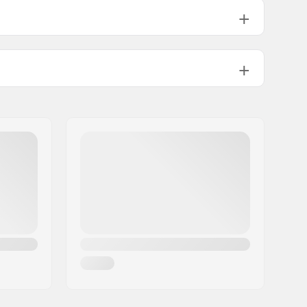
175mm, Trei bucăți
Mid
175mm, Trei bucăți
American (AMER)
Tubular
41-Thermal Chromoly proces
1463g
ală:
9/16"