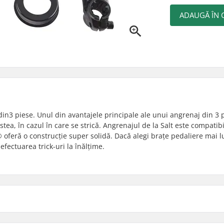
ADAUGĂ ÎN 
in3 piese. Unul din avantajele principale ale unui angrenaj din 3 
estea, în cazul în care se strică. Angrenajul de la Salt este compatib
 oferă o construcție super solidă. Dacă alegi brațe pedaliere mai l
efectuarea trick-uri la înălțime.
152mm - Mid