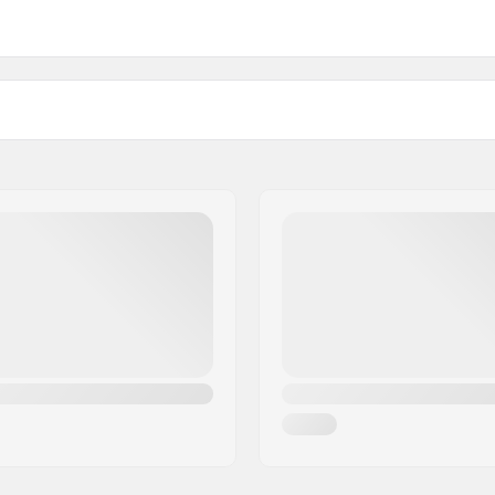
Sistem Angrenaj
175mm - Mid
Mid
175mm - USA
Design-ul angrenajului:
Procesul material:
t Drive
Greutate:
moly
Diametrul Osiei de la Ped