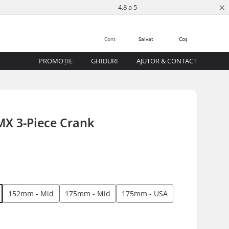
×
4.8 a 5
Cont
Salvat
Coș
PROMOȚIE
GHIDURI
AJUTOR & CONTACT
MX 3-Piece Crank
152mm - Mid
175mm - Mid
175mm - USA