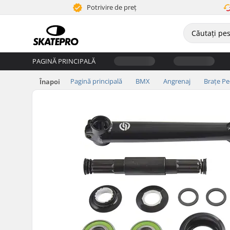
Potrivire de preț
PAGINĂ PRINCIPALĂ
Pagină principală
BMX
Angrenaj
Brațe Pe
Înapoi