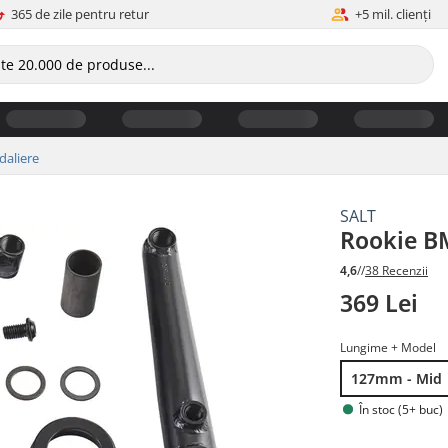
365 de zile pentru retur
+5 mil. clienți
daliere
SALT
Rookie B
4,6
//
38 Recenzii
369 Lei
Lungime + Model
127mm - Mid
În stoc (5+ buc)