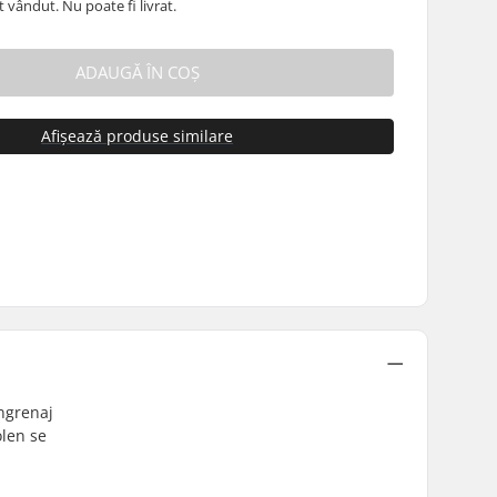
 vândut. Nu poate fi livrat.
ADAUGĂ ÎN COȘ
Afișează produse similare
angrenaj
olen se