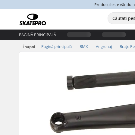
Produsul este vândut d
PAGINĂ PRINCIPALĂ
Pagină principală
BMX
Angrenaj
Brațe Pe
Înapoi