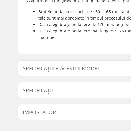
Asigură-te că lungimea brațului pedalier ales se potriv
Brațele pedaliere scurte de 160 - 165 mm sunt 
tale sunt mai apropiate în timpul procesului d
Dacă alegi brațe pedaliere de 170 mm, poți bene
Dacă alegi brațe pedaliere mai lungi de 175 mm, 
înălțime
SPECIFICAȚIILE ACESTUI MODEL
Model
Angrenaj 
SPECIFICAȚII
165mm - Negru
165mm, Tre
Driver side:
Stânga, D
IMPORTATOR
Diametrul axei manivelei:
19mm
Montare foaie angrenaj:
48-spline,
Nume:
Centrano ApS
Material Angrenaje:
Oțel Chro