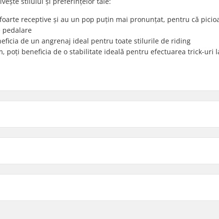
ește stilului și preferințelor tale:
foarte receptive și au un pop puțin mai pronunțat, pentru că picio
e pedalare
ficia de un angrenaj ideal pentru toate stilurile de riding
poți beneficia de o stabilitate ideală pentru efectuarea trick-uri l
170mm - Negru
Lungime/Tip
175mm - Negru
i bucăți
175mm - Lavender
reapta
Procesul material:
Greutate:
 Bolt Drive
Diametrul Osiei de la Ped
moly