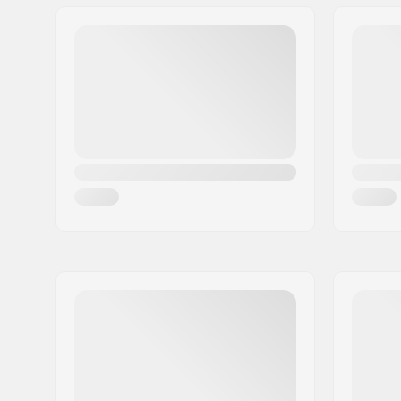
Adresa:
Omega 6
Codul poștal:
8382
Oraș/Localitate:
Hinnerup
Țara:
Danemarca