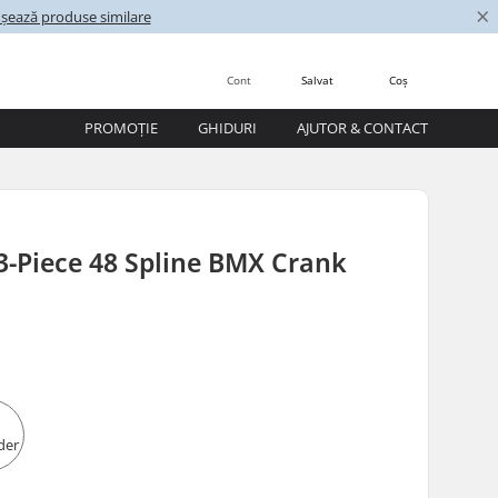
×
ișează produse similare
Cont
Salvat
Coș
PROMOȚIE
GHIDURI
AJUTOR & CONTACT
3-Piece 48 Spline BMX Crank