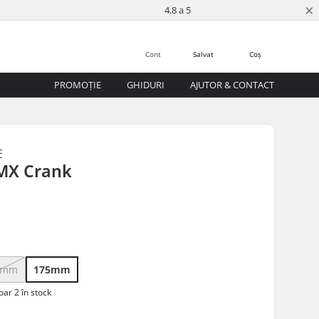
×
4.8 a 5
Cont
Salvat
Coș
PROMOȚIE
GHIDURI
AJUTOR & CONTACT
E
MX Crank
0mm
175mm
ar 2 în stock