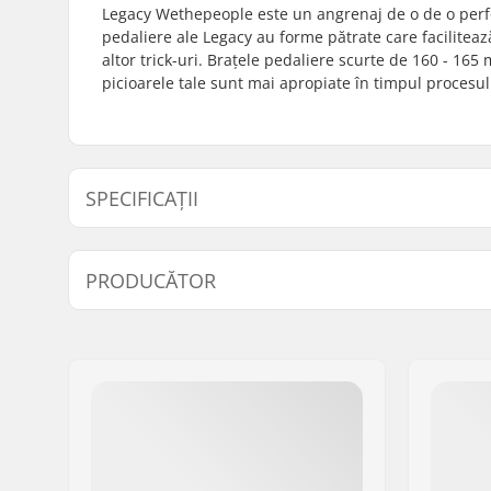
Legacy Wethepeople este un angrenaj de o de o perf
pedaliere ale Legacy au forme pătrate care facilitea
altor trick-uri. Brațele pedaliere scurte de 160 - 16
picioarele tale sunt mai apropiate în timpul procesu
SPECIFICAȚII
Angrenaj Lungime/Tip:
175mm
PRODUCĂTOR
Driver side:
Stânga, D
Diametrul axei manivelei:
22mm
Nume:
We Make Things GmbH
Montare foaie angrenaj:
LHD
,
RHD
Adresa:
RICHARD-BYRD-STR. 12
Codul poștal:
50829
Oraș/Localitate:
Köln
Țara:
Germania