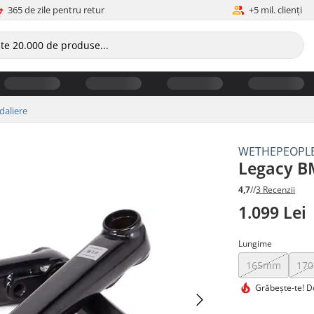
365 de zile pentru retur
+5 mil. clienți
daliere
WETHEPEOPL
Legacy B
4,7
//
3 Recenzii
1.099 Lei
Lungime
165mm
17
Grăbește-te!
Do