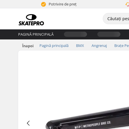
Potrivire de preț
PAGINĂ PRINCIPALĂ
Pagină principală
BMX
Angrenaj
Brațe Pe
Înapoi