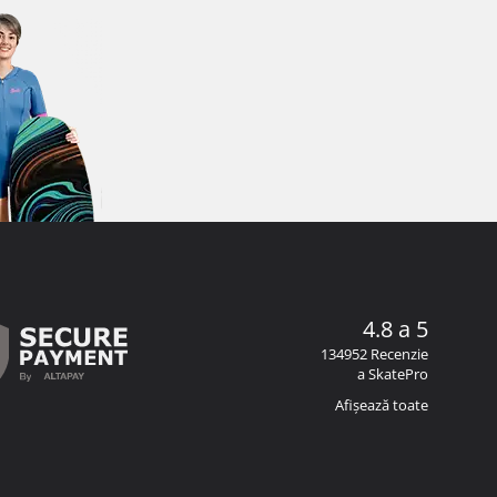
4.8 a 5
134952 Recenzie
a SkatePro
Afișează toate