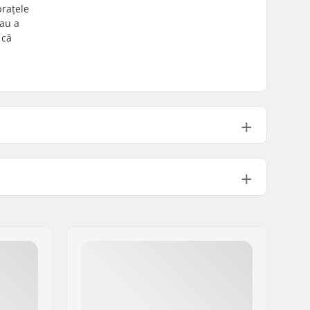
brațele
sau a
 că
Oțel Chromoly
Squared
873g
ală:
9/16"