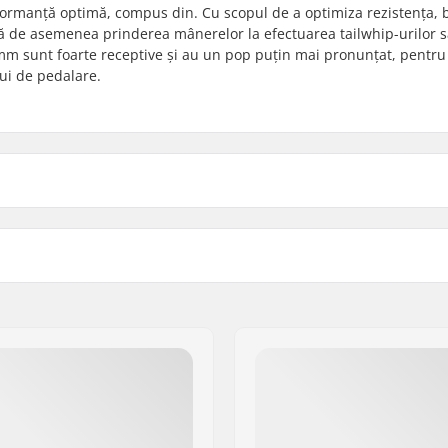
ormanță optimă, compus din. Cu scopul de a optimiza rezistența, 
ză de asemenea prinderea mânerelor la efectuarea tailwhip-urilor 
5 mm sunt foarte receptive și au un pop puțin mai pronunțat, pentru
lui de pedalare.
Material Angrenaje:
reapta, Switchable
Design-ul angrenajului:
Greutate:
Diametrul Osiei de la Ped