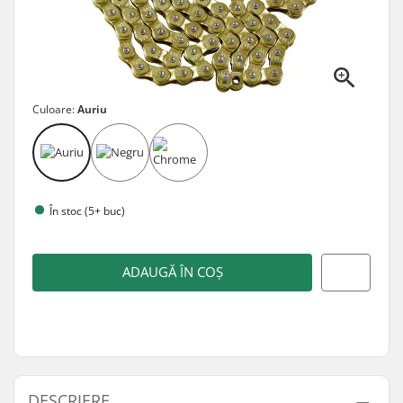
Culoare:
Auriu
În stoc (5+ buc)
ADAUGĂ ÎN COȘ
DESCRIERE