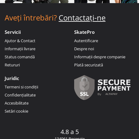
Aveți întrebări?
Contactați-ne
Servicii
SkatePro
Ajutor & Contact
Autentificare
Informații livrare
Despre noi
Status comandă
Informații despre companie
Retururi
Plată securizată
Juridic
Termeni si condiții
Confidențialitate
Accesibilitate
Setări cookie
4.8 a 5
134961 Recenzie