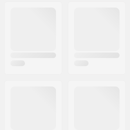
Adresa:
Omega 6
Codul poștal:
8382
Oraș/Localitate:
Hinnerup
Țara:
Danemarca