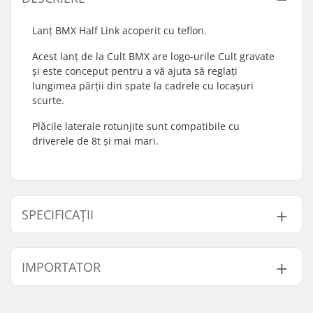
Lanț BMX Half Link acoperit cu teflon.
Acest lanț de la Cult BMX are logo-urile Cult gravate
și este conceput pentru a vă ajuta să reglați
lungimea părții din spate la cadrele cu locașuri
scurte.
Plăcile laterale rotunjite sunt compatibile cu
driverele de 8t și mai mari.
SPECIFICAȚII
Tip Lanț:
Half link
IMPORTATOR
Lungimea totală a
100 link-uri
unui lanț:
Nume:
Centrano ApS
Greutate:
320g