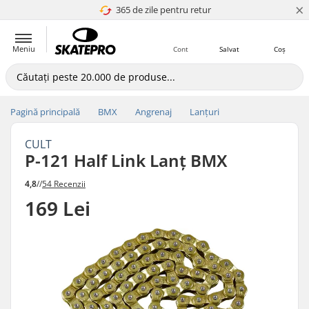
×
365 de zile pentru retur
4.8 a 5
Meniu
Cont
Salvat
Coș
Pagină principală
BMX
Angrenaj
Lanțuri
CULT
P-121 Half Link Lanț BMX
4,8
//
54 Recenzii
169 Lei