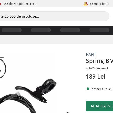
365 de zile pentru retur
+5 mil. clienți
RANT
Spring BM
4,1
//
28 Recenzii
189 Lei
În stoc (5+ buc)
ADAUGĂ ÎN 