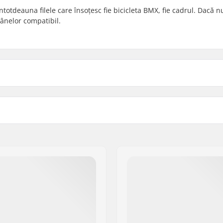
întotdeauna filele care însoțesc fie bicicleta BMX, fie cadrul. Dacă n
rânelor compatibil.
Gyro compatibil: