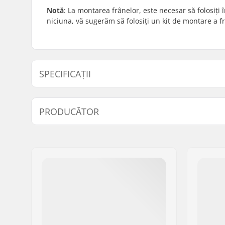
Notă
: La montarea frânelor, este necesar să folosiți 
niciuna, vă sugerăm să folosiți un kit de montare a f
SPECIFICAȚII
BMX Brake:
Rear
PRODUCĂTOR
Nume:
Source Europe GmbH
Adresa:
Am Kuckhofer Feld 13A
Codul poștal:
41470
Oraș/Localitate:
Neuss
Țara:
Germania