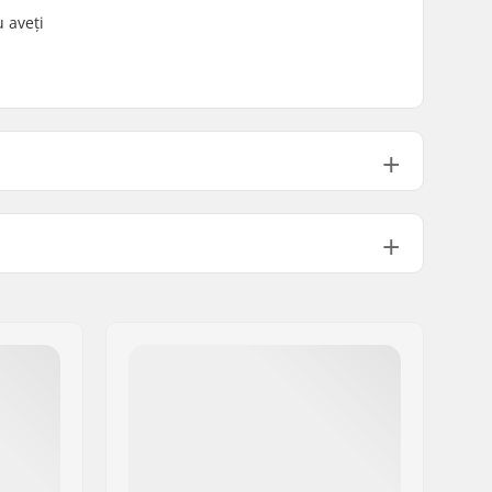
u aveți
Nu