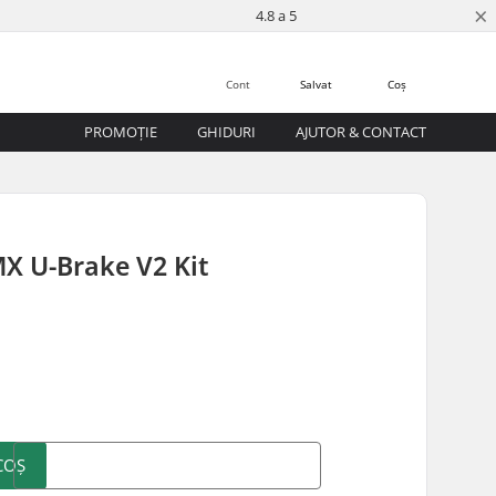
×
4.8 a 5
Cont
Salvat
Coș
PROMOȚIE
GHIDURI
AJUTOR & CONTACT
X U-Brake V2 Kit
COȘ