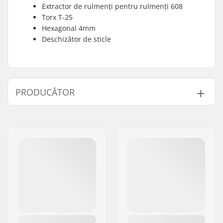
Extractor de rulmenți pentru rulmenți 608
Torx T-25
Hexagonal 4mm
Deschizător de sticle
PRODUCĂTOR
Nume:
Powerslide
Sportartikelvertriebs GmbH
Adresa:
Esbachgraben 1
Codul poștal:
95463
Oraș/Localitate:
Bindlach
Țara:
Germania