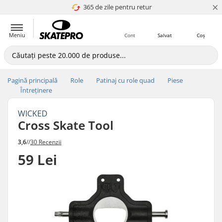
×
365 de zile pentru retur
4.8 a 5
Meniu
Cont
Salvat
Coș
Pagină principală
Role
Patinaj cu role quad
Piese
Întreținere
WICKED
Cross Skate Tool
3,6
//
30 Recenzii
59 Lei