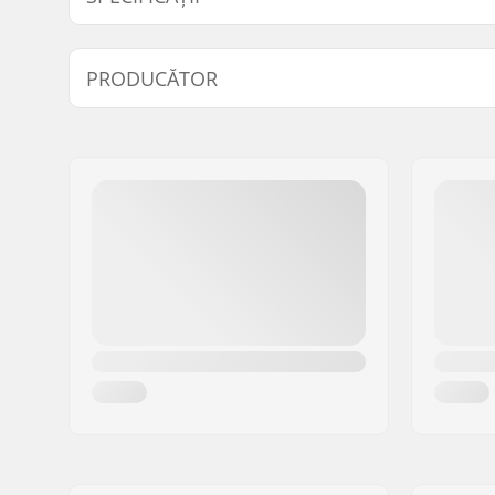
Material Exterior:
Polyester
PRODUCĂTOR
Nume:
Boards & More GmbH
Adresa:
Rabach 1
Codul poștal:
A-4591
Oraș/Localitate:
Molln
Țara:
Austria