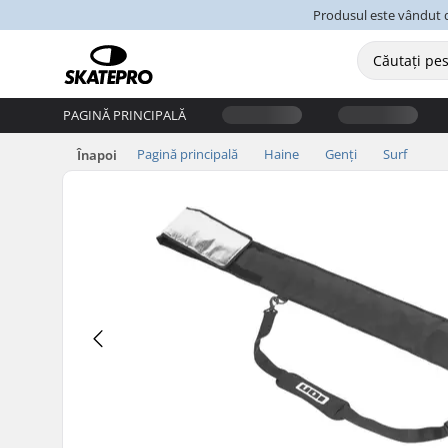
Produsul este vândut d
PAGINĂ PRINCIPALĂ
Pagină principală
Haine
Genți
Surf
Înapoi