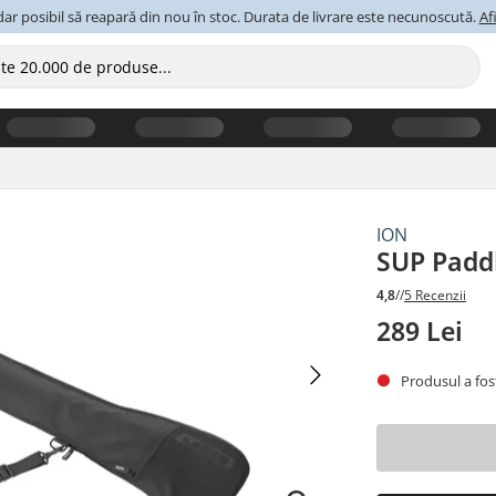
ar posibil să reapară din nou în stoc. Durata de livrare este necunoscută.
Af
ION
SUP Padd
4,8
//
5 Recenzii
289 Lei
Produsul a fost