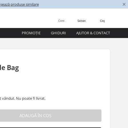
×
ișează produse similare
Cont
Salvat
Coș
PROMOȚIE
GHIDURI
AJUTOR & CONTACT
le Bag
 vândut. Nu poate fi livrat.
ADAUGĂ ÎN COȘ