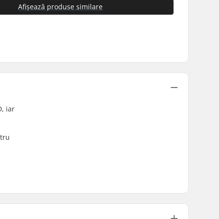
Afișează produse similare
, iar
tru