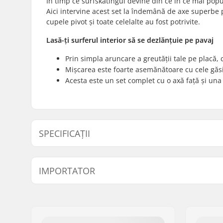
În timp ce surfskatingul devine din ce în ce mai popul
Aici intervine acest set la îndemână de axe superbe 
cupele pivot și toate celelalte au fost potrivite.
Lasă-ți surferul interior să se dezlănțuie pe pavaj
Prin simpla aruncare a greutății tale pe placă, 
Mișcarea este foarte asemănătoare cu cele găsi
Acesta este un set complet cu o axă față și un
SPECIFICAȚII
Lățime Hanger:
159mm (6.
IMPORTATOR
Tip Axă:
Carving
Bucăți per pachet:
2
Nume:
Centrano ApS
Material:
Oțel Chro
Adresa:
Omega 6
Greutate:
880g
Codul poștal:
8382