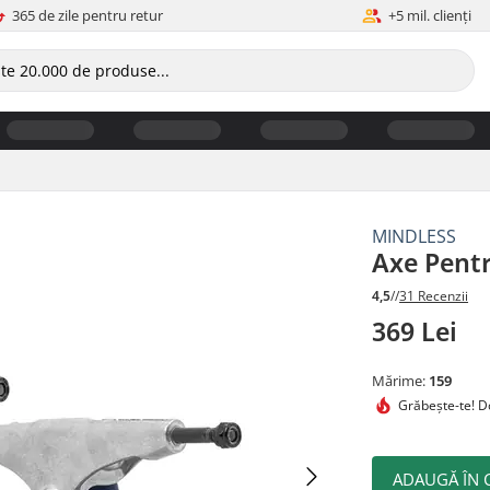
365 de zile pentru retur
+5 mil. clienți
MINDLESS
Axe Pent
4,5
//
31 Recenzii
369 Lei
Mărime:
159
Grăbește-te!
Do
ADAUGĂ ÎN 