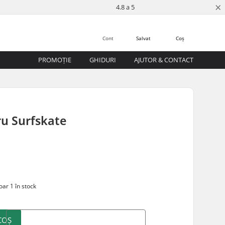
×
4.8 a 5
Cont
Salvat
Coș
PROMOȚIE
GHIDURI
AJUTOR & CONTACT
ru Surfskate
ar 1 în stock
COȘ