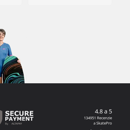
4.8 a 5
134951 Recenzie
a SkatePro