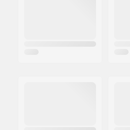
Oraș/Localitate:
Hinnerup
Țara:
Danemarca