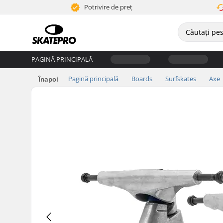
Potrivire de preț
PAGINĂ PRINCIPALĂ
Pagină principală
Boards
Surfskates
Axe
Înapoi