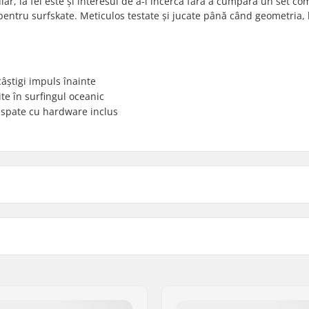
ar, la fel este și interesul de a-l încerca fără a cumpăra un set co
pentru surfskate. Meticulos testate și jucate până când geometria,
câștigi impuls înainte
te în surfingul oceanic
a spate cu hardware inclus
25")
Șuruburi de montare:
Lățime Axă:
Hanger Grad:
moly, Aluminiu
Stil de Riding: