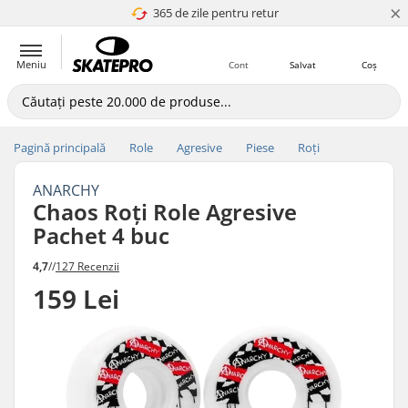
×
365 de zile pentru retur
4.8 a 5
Meniu
Cont
Salvat
Coș
Pagină principală
Role
Agresive
Piese
Roți
ANARCHY
Chaos Roți Role Agresive
Pachet 4 buc
4,7
//
127 Recenzii
159 Lei