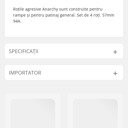
Roțile agresive Anarchy sunt construite pentru
rampe și pentru patinaj general. Set de 4 roți. 57mm
94A.
SPECIFICAȚII
Diametru Roți:
57mm
IMPORTATOR
Duritate Roți:
94A
Roți per pachet:
4
Nume:
Centrano ApS
Rulmenți:
Nu este inclus
Adresa:
Omega 6
Distanțiere:
Nu este inclus
Codul poștal:
8382
Oraș/Localitate:
Hinnerup
Țara:
Danemarca