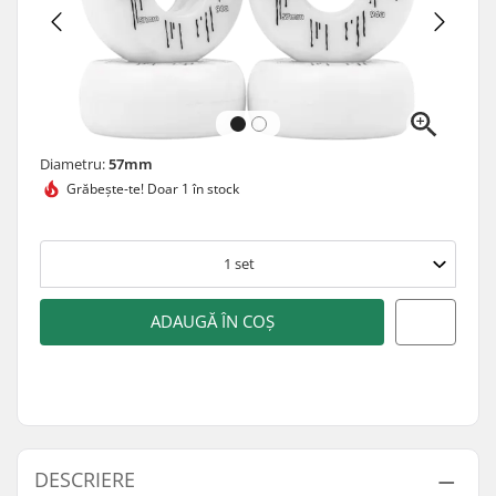
Diametru:
57mm
Grăbește-te!
Doar 1 în stock
1
set
ADAUGĂ ÎN COȘ
DESCRIERE