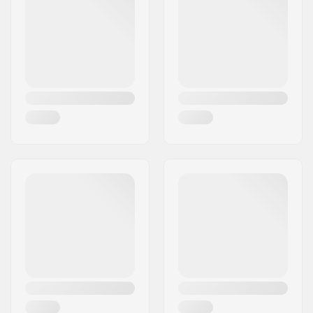
Oraș/Localitate:
Hinnerup
Țara:
Danemarca