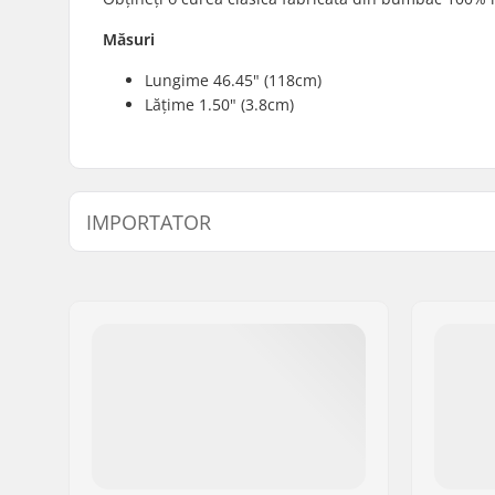
Măsuri
Lungime 46.45" (118cm)
Lățime 1.50" (3.8cm)
IMPORTATOR
Nume:
Centrano ApS
Adresa:
Omega 6
Codul poștal:
8382
Oraș/Localitate:
Hinnerup
Țara:
Danemarca