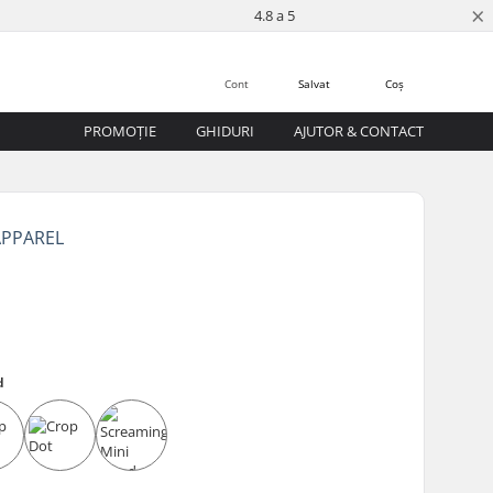
×
4.8 a 5
Cont
Salvat
Coș
PROMOȚIE
GHIDURI
AJUTOR & CONTACT
APPAREL
d