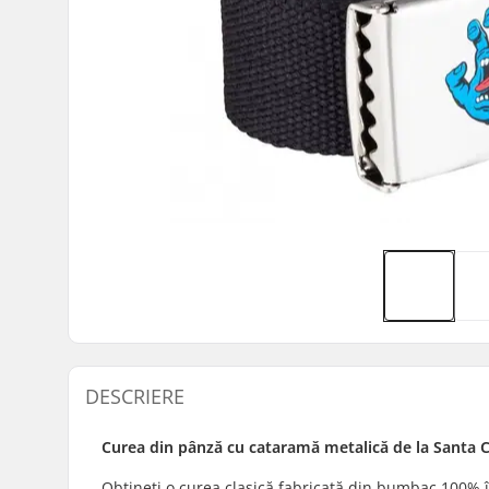
DESCRIERE
Curea din pânză cu cataramă metalică de la Santa Cr
Obțineți o curea clasică fabricată din bumbac 100% î