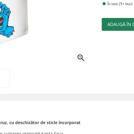
În stoc (5+ buc)
ADAUGĂ ÎN 
uz, cu deschizător de sticle încorporat
n culoarea originală Santa Cruz