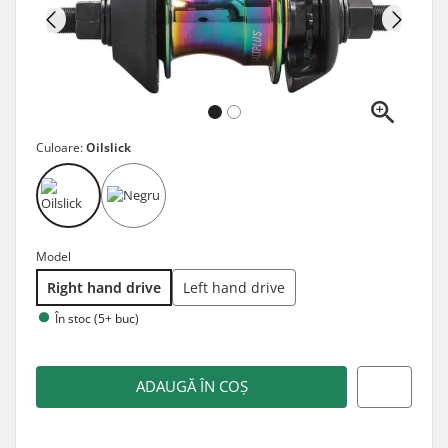
Culoare:
Oilslick
Model
Right hand drive
Left hand drive
În stoc (5+ buc)
ADAUGĂ ÎN COȘ