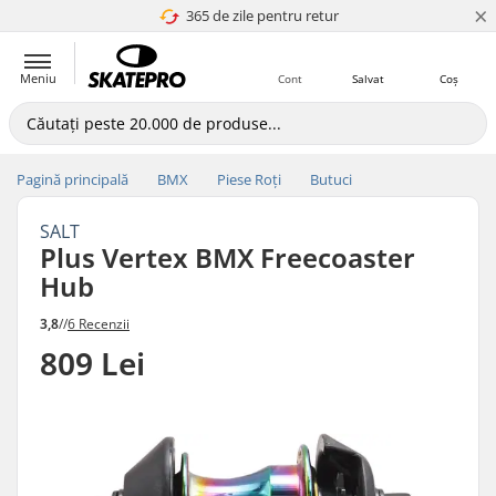
×
365 de zile pentru retur
4.8 a 5
Meniu
Cont
Salvat
Coș
Pagină principală
BMX
Piese Roți
Butuci
SALT
Plus Vertex BMX Freecoaster
Hub
3,8
//
6 Recenzii
809 Lei