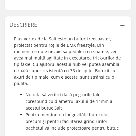
DESCRIERE
Plus Vertex de la Salt este un butuc freecoaster,
proiectat pentru roțile de BMX freestyle. Din
moment ce nu e nevoie să pedalezi cu spatele, vei
avea mai multă agilitate în executarea trick-urilor de
tip fakie. Cu ajutorul acestui hub vei putea asambla
o roată super rezistentă cu 36 de spițe. Butucii cu
axuri de tip male, cum e acesta, sunt strânși cu o
piuliță.
Nu uita să verifici dacă peg-urile tale
corespund cu diametrul axului de 14mm a
acestui butuc Salt
Pentru menținerea longevității butucului
precum și pentru facilitarea grind-urilor,
pachetul va include protectoare pentru butuc