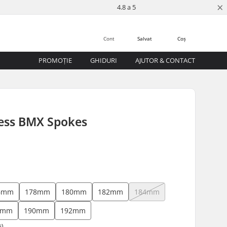
×
4.8 a 5
Cont
Salvat
Coș
PROMOȚIE
GHIDURI
AJUTOR & CONTACT
less BMX Spokes
6mm
178mm
180mm
182mm
184mm
8mm
190mm
192mm
i)