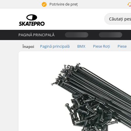
Potrivire de preț
PAGINĂ PRINCIPALĂ
Pagină principală
BMX
Piese Roți
Piese
Înapoi