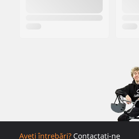
Aveți întrebări?
Contactați-ne