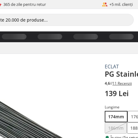
365 de zile pentru retur
+5 mil. clienți
ECLAT
PG Stain
4,6
//
11 Recenzii
139 Lei
Lungime
174mm
17
186mm
18
În stoc (5+ setur