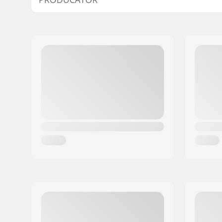
Nume:
We Make Things GmbH
Adresa:
RICHARD-BYRD-STR. 12
Codul poștal:
50829
Oraș/Localitate:
Köln
Țara:
Germania