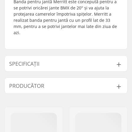
Banda pentru jantă Merritt este concepută pentru a
se potrivi oricărei jante BMX de 20'' și va ajuta la
protejarea camerelor împotriva spițelor. Merritt a
realizat banda pentru jantă cu un profil lat de 33
mm, pentru a se potrivi jantelor mai late din ziua de
azi.
SPECIFICAȚII
Diametru roată:
20"
PRODUCĂTOR
Bucăți per pachet:
1
Nume:
Sport Import GmbH
Adresa:
Industriestr. 39
Codul poștal:
26188
Oraș/Localitate:
Edewecht