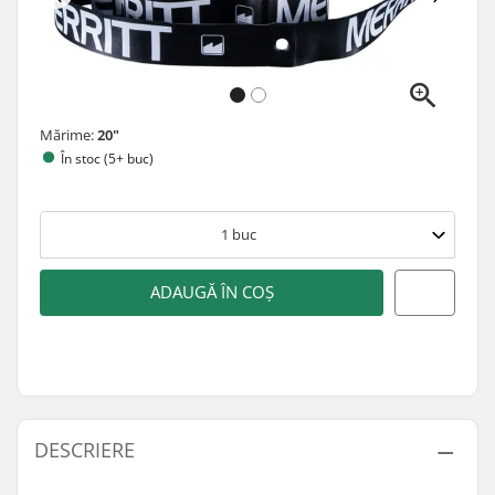
Mărime:
20"
În stoc (5+ buc)
1
buc
ADAUGĂ ÎN COȘ
DESCRIERE