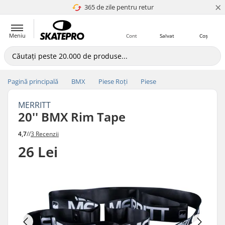
×
365 de zile pentru retur
4.8 a 5
Meniu
Cont
Salvat
Coș
Pagină principală
BMX
Piese Roți
Piese
MERRITT
20'' BMX Rim Tape
4,7
//
3 Recenzii
26 Lei