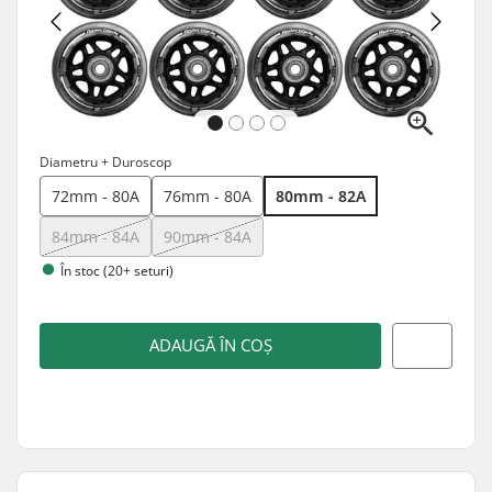
Diametru + Duroscop
72mm - 80A
76mm - 80A
80mm - 82A
84mm - 84A
90mm - 84A
În stoc (20+ seturi)
ADAUGĂ ÎN COȘ