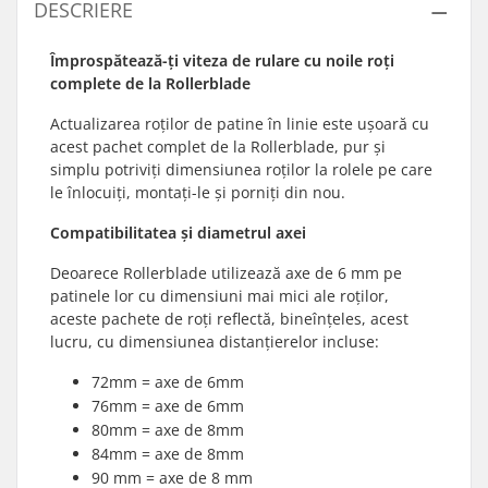
DESCRIERE
Împrospătează-ți viteza de rulare cu noile roți
complete de la
Rollerblade
Actualizarea roților de patine în linie este ușoară cu
acest pachet complet de la Rollerblade, pur și
simplu potriviți dimensiunea roților la rolele pe care
le înlocuiți, montați-le și porniți din nou.
Compatibilitatea și diametrul axei
Deoarece Rollerblade utilizează axe de 6 mm pe
patinele lor cu dimensiuni mai mici ale roților,
aceste pachete de roți reflectă, bineînțeles, acest
lucru, cu dimensiunea distanțierelor incluse:
72mm = axe de 6mm
76mm = axe de 6mm
80mm = axe de 8mm
84mm = axe de 8mm
90 mm = axe de 8 mm