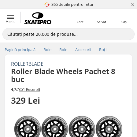
×
365 de zile pentru retur
4.8 a 5
Meniu
Cont
Salvat
Coș
Pagină principală
Role
Role
Accesorii
Roți
ROLLERBLADE
Roller Blade Wheels Pachet 8
buc
4,7
//
351 Recenzii
329 Lei