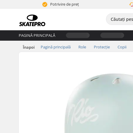
Potrivire de preț
PAGINĂ PRINCIPALĂ
Pagină principală
Role
Protecție
Copii
Înapoi