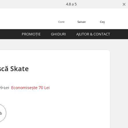
×
4.8 a 5
Cont
Salvat
Coș
PROMOȚIE
GHIDURI
AJUTOR & CONTACT
scă Skate
9 Lei
Economisește
70 Lei