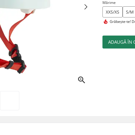
Mărime
XXS/XS
S/M
Grăbește-te!
Do
ADAUGĂ ÎN 