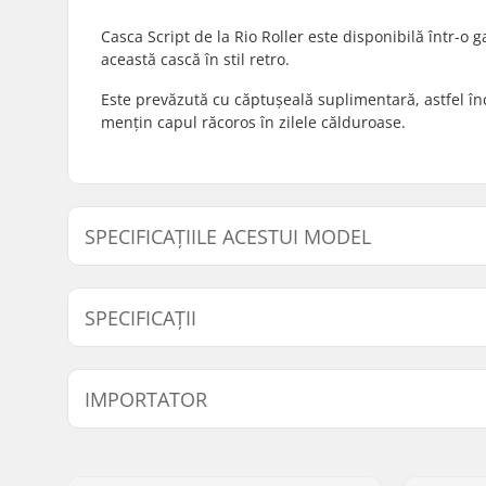
Casca Script de la Rio Roller este disponibilă într-
această cască în stil retro.
Este prevăzută cu căptușeală suplimentară, astfel înc
mențin capul răcoros în zilele călduroase.
SPECIFICAȚIILE ACESTUI MODEL
Model
Măsurare i
SPECIFICAȚII
XXS/XS
49cm, 50c
Dimensiune reglabilă:
Nu
IMPORTATOR
Certificări:
EN 1078
Tip Outer shell :
ABS
Nume:
Centrano ApS
Adresa:
Omega 6