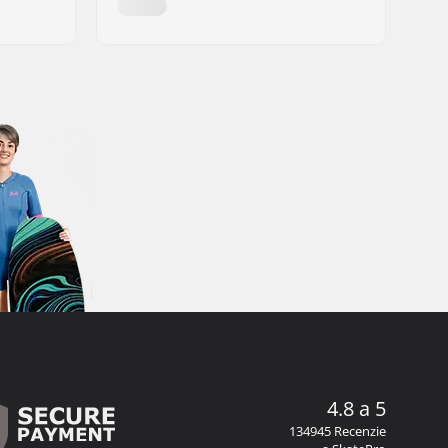
4.8 a 5
134945 Recenzie