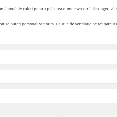
o gamă nouă de culori pentru plăcerea dumneavoastră. Distingeți-vă 
ât să puteți personaliza ținuta. Găurile de ventilație pe tot parcur
S/M
nterioară
L/XL
m, 51cm, 52cm
Tip Inner shell:
Material căptușeală:
Căptușeală extra inclusă: