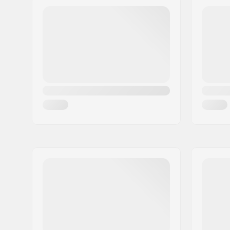
Codul poștal:
8382
Oraș/Localitate:
Hinnerup
Țara:
Danemarca