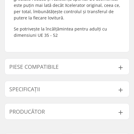
este puțin mai lată decât Xcelerator original, ceea ce,
per total, îmbunătățește controlul și transferul de
putere la fiecare lovitură.
Se potrivește la încălțămintea pentru adulți cu
dimensiuni UE 35 - 52
PIESE COMPATIBILE
Găsește produse compatibile cu Rottefella Xcelerator
2.0 Skate Bindings:
SPECIFICAȚII
Tip Schi:
Skate
PRODUCĂTOR
Piese compatibile
Clăpari compatibili:
NNN, Prolink (NNN),
Turnamic (NNN)
Nume:
Rottefella AS
Flex:
Medium
Adresa:
Ringeriksveien 70