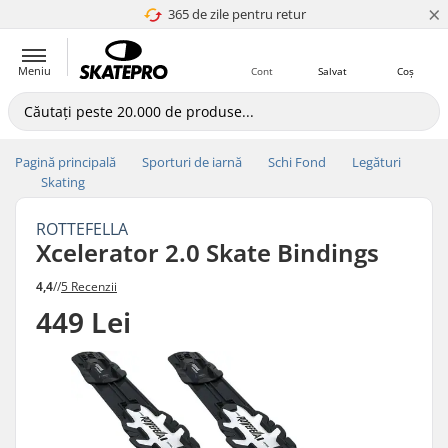
×
365 de zile pentru retur
4.8 a 5
Meniu
Cont
Salvat
Coș
Pagină principală
Sporturi de iarnă
Schi Fond
Legături
Skating
ROTTEFELLA
Xcelerator 2.0 Skate Bindings
4,4
//
5 Recenzii
449 Lei