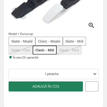
Model + Duroscop
Skate - Moale
Clasic - Moale
Skate - Mid
Skate - Tare
Clasic - Mid
Clasic - Tare
În stoc (5+ perechi)
1
pereche
ADAUGĂ ÎN COȘ