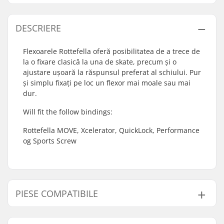
DESCRIERE
Flexoarele Rottefella oferă posibilitatea de a trece de
la o fixare clasică la una de skate, precum și o
ajustare ușoară la răspunsul preferat al schiului. Pur
și simplu fixați pe loc un flexor mai moale sau mai
dur.
Will fit the follow bindings:
Rottefella MOVE, Xcelerator, QuickLock, Performance
og Sports Screw
PIESE COMPATIBILE
Găsește produse compatibile cu Rottefella Classic