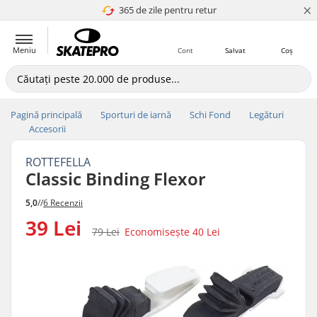
×
365 de zile pentru retur
4.8 a 5
Meniu
Cont
Salvat
Coș
Pagină principală
Sporturi de iarnă
Schi Fond
Legături
Accesorii
ROTTEFELLA
Classic Binding Flexor
5,0
//
6 Recenzii
39 Lei
79 Lei
Economisește
40 Lei