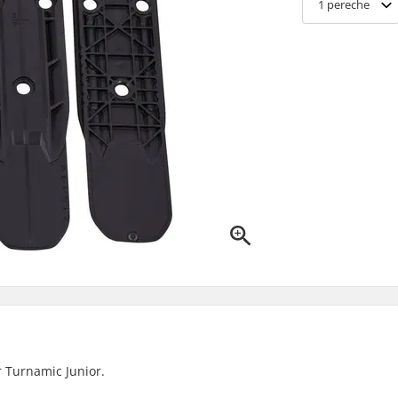
1
pereche
r Turnamic Junior.