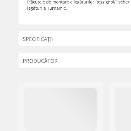
Plăcuțele de montare a legăturilor Rossignol/Fische
legăturile Turnamic.
SPECIFICAȚII
Legături compatibile pentru placă:
IFP Junio
PRODUCĂTOR
Nume:
SKIS ROSSIGNOL SAS
Adresa:
98 rue Louis Barran
Codul poștal:
38430
Oraș/Localitate:
Saint-Jean de Moirans
Țara:
Franța