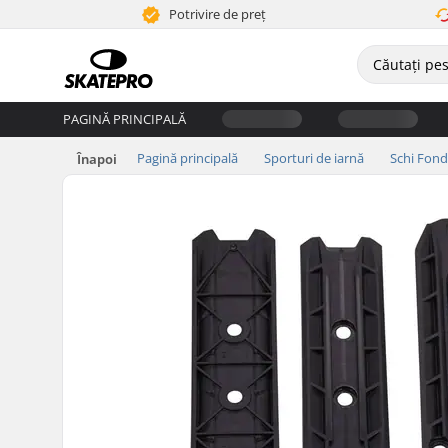
Potrivire de preț
PAGINĂ PRINCIPALĂ
Pagină principală
Sporturi de iarnă
Schi Fond
Înapoi