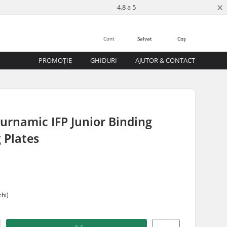
×
4.8 a 5
Cont
Salvat
Coș
PROMOȚIE
GHIDURI
AJUTOR & CONTACT
Turnamic IFP Junior Binding
 Plates
chi)