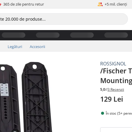
365 de zile pentru retur
+5 mil. clienți
Legături
Accesorii
ROSSIGNOL
/Fischer 
Mounting
5,0
//
3 Recenzii
129 Lei
În stoc (5+ pere