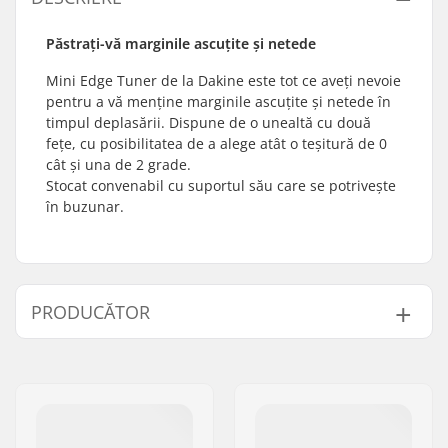
Păstrați-vă marginile ascuțite și netede
Mini Edge Tuner de la Dakine este tot ce aveți nevoie
pentru a vă menține marginile ascuțite și netede în
timpul deplasării. Dispune de o unealtă cu două
fețe, cu posibilitatea de a alege atât o teșitură de 0
cât și una de 2 grade.
Stocat convenabil cu suportul său care se potrivește
în buzunar.
PRODUCĂTOR
Nume:
All Sport NV
Adresa:
Hoge Mauw 175
Codul poștal:
2370
Oraș/Localitate:
Arendonk