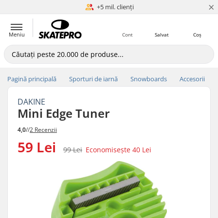
×
Potrivire de preț
+5 mil. clienți
Meniu
Cont
Salvat
Coș
Pagină principală
Sporturi de iarnă
Snowboards
Accesorii
DAKINE
Mini Edge Tuner
4,0
//
2 Recenzii
59 Lei
99 Lei
Economisește
40 Lei