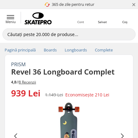
×
365 de zile pentru retur
4.8 a 5
Meniu
Cont
Salvat
Coș
Pagină principală
Boards
Longboards
Complete
PRISM
Revel 36 Longboard Complet
4,8
//
8 Recenzii
939 Lei
1.149 Lei
Economisește
210 Lei