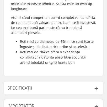
orice alte manevre tehnice. Acesta este un twin tip
longboard
Atunci când cumperi un board complet vei beneficia
de cea mai bună valoare pentru banii ce îi investești,
iar cea mai bună parte este că nu trebuie să
asamblezi piesele.
Roți mici cu diametru de 69mm ce sunt foarte
înguste și dedicate trick-urilor și accelerării
Roți moi de 78A ce oferă o experiență
comfortabilă datorită absorbției șocurilor
având totodată un grip foarte bun
SPECIFICAȚII
Lățime Deck:
9.25" (23.5cm)
IMPORTATOR
Lungime Deck:
36" (91.4cm)