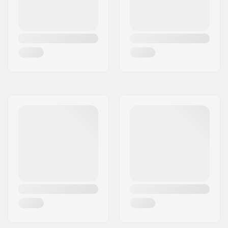
Concavă:
Low
Nivel Abilități:
Începător
,
Intermediar
,
Avansat
Riding Style:
Freeride,
Cruise
,
Carving