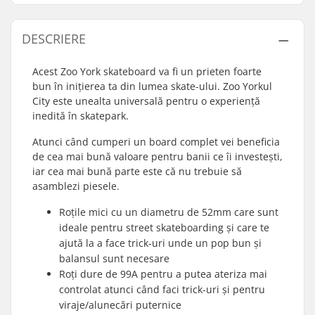
DESCRIERE
Acest Zoo York skateboard va fi un prieten foarte
bun în inițierea ta din lumea skate-ului. Zoo Yorkul
City este unealta universală pentru o experiență
inedită în skatepark.
Atunci când cumperi un board complet vei beneficia
de cea mai bună valoare pentru banii ce îi investești,
iar cea mai bună parte este că nu trebuie să
asamblezi piesele.
Roțile mici cu un diametru de 52mm care sunt
ideale pentru street skateboarding și care te
ajută la a face trick-uri unde un pop bun și
balansul sunt necesare
Roți dure de 99A pentru a putea ateriza mai
controlat atunci când faci trick-uri și pentru
viraje/alunecări puternice