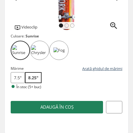
Videoclip
Culoare:
Sunrise
Mărime
Arată ghidul de mărimi
7.5"
8.25"
În stoc (5+ buc)
ADAUGĂ ÎN COȘ