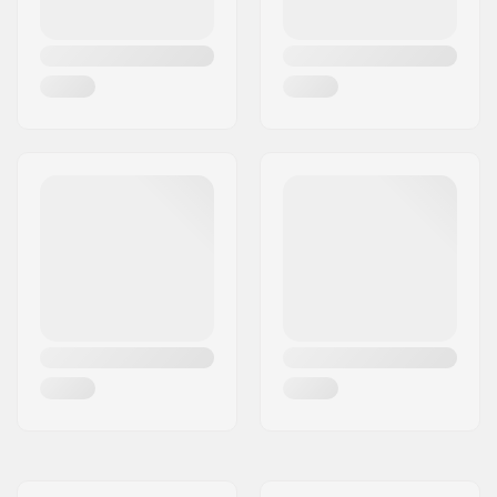
Standard hanger
Amortizare:
89A
Griptape:
Pre-gripped
Greutate max. rider:
90 kg