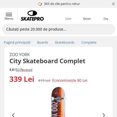
×
365 de zile pentru retur
4.8 a 5
Meniu
Cont
Salvat
Coș
Pagină principală
Boards
Skateboards
Complete
ZOO YORK
City Skateboard Complet
4,8
//
63 Recenzii
339 Lei
419 Lei
Economisește
80 Lei