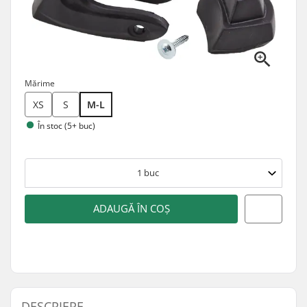
Mărime
XS
S
M-L
În stoc (5+ buc)
1
buc
ADAUGĂ ÎN COȘ
DESCRIERE