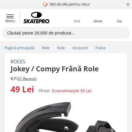
×
365 de zile pentru retur
4.8 a 5
Meniu
Cont
Salvat
Coș
Pagină principală
Role
Role
Accesorii
Frâne
ROCES
Jokey / Compy Frână Role
4,7
//
21 Recenzii
49 Lei
79 Lei
Economisește
30 Lei