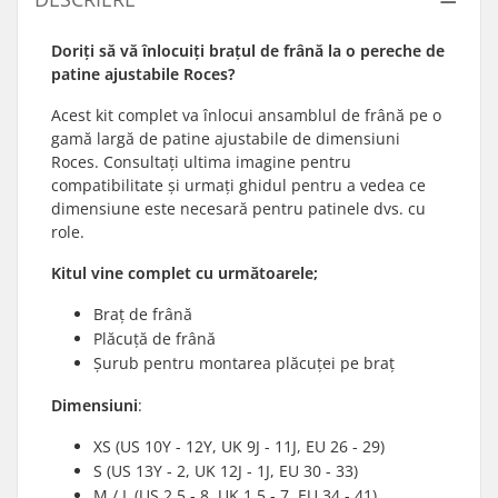
Doriți să vă înlocuiți brațul de frână la o pereche de
patine ajustabile Roces?
Acest kit complet va înlocui ansamblul de frână pe o
gamă largă de patine ajustabile de dimensiuni
Roces. Consultați ultima imagine pentru
compatibilitate și urmați ghidul pentru a vedea ce
dimensiune este necesară pentru patinele dvs. cu
role.
Kitul vine complet cu următoarele;
Braț de frână
Plăcuță de frână
Șurub pentru montarea plăcuței pe braț
Dimensiuni
:
XS (US 10Y - 12Y, UK 9J - 11J, EU 26 - 29)
S (US 13Y - 2, UK 12J - 1J, EU 30 - 33)
M / L (US 2.5 - 8, UK 1.5 - 7, EU 34 - 41)