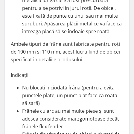
metalică lungă care a fost pre-curbată
pentru a se potrivi în jurul roții. De obicei,
este fixată de punte cu unul sau mai multe
șuruburi. Apăsarea plăcii metalice va face ca
întreaga placă să se îndoaie spre roată.
Ambele tipuri de frâne sunt fabricate pentru roți
de 100 mm și 110 mm, acest lucru fiind de obicei
specificat în detaliile produsului.
Indicații:
Nu blocați niciodată frâna (pentru a evita
punctele plate, un punct plat face ca roata
să sară)
Frânele cu arc au mai multe piese și sunt
adesea considerate mai zgomotoase decât
frânele flex fender.