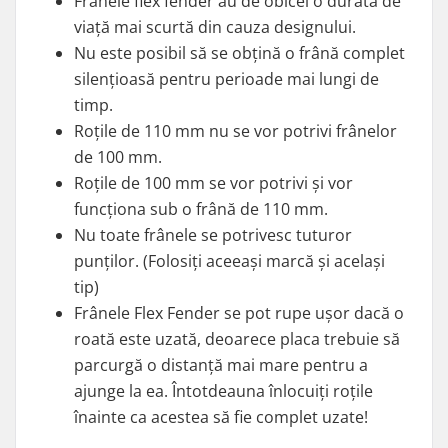
Frânele flex fender au de obicei o durată de
viață mai scurtă din cauza designului.
Nu este posibil să se obțină o frână complet
silențioasă pentru perioade mai lungi de
timp.
Roțile de 110 mm nu se vor potrivi frânelor
de 100 mm.
Roțile de 100 mm se vor potrivi și vor
funcționa sub o frână de 110 mm.
Nu toate frânele se potrivesc tuturor
punților. (Folosiți aceeași marcă și același
tip)
Frânele Flex Fender se pot rupe ușor dacă o
roată este uzată, deoarece placa trebuie să
parcurgă o distanță mai mare pentru a
ajunge la ea. Întotdeauna înlocuiți roțile
înainte ca acestea să fie complet uzate!