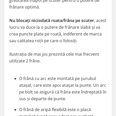
greutatea înapoi pe scuter pentru o putere de
frânare optimă.
Nu blocați niciodată roata/frâna pe scuter
, acest
lucru va duce la o putere de frânare slabă și va
crea puncte plate pe roată, indiferent de marca
sau calitatea roții pe care o folosiți.
Ilustrația de mai jos prezintă cele mai frecvent
utilizate 2 frâne.
O frână cu arc este montată pe șurubul
atașat, care este apoi atașat la punte. Un arc
pe bolț se asigură că frâna este îndreptată în
sus și departe de punte.
O frână de aripă flexibilă este o placă