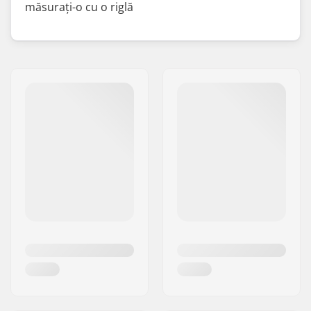
măsurați-o cu o riglă