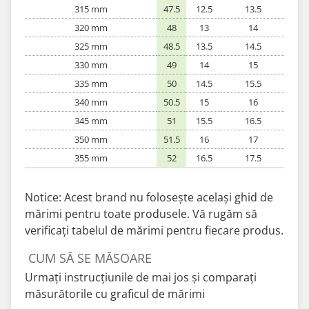
315 mm
47.5
12.5
13.5
320 mm
48
13
14
325 mm
48.5
13.5
14.5
330 mm
49
14
15
335 mm
50
14.5
15.5
340 mm
50.5
15
16
345 mm
51
15.5
16.5
350 mm
51.5
16
17
355 mm
52
16.5
17.5
Notice: Acest brand nu folosește același ghid de
mărimi pentru toate produsele. Vă rugăm să
verificați tabelul de mărimi pentru fiecare produs.
CUM SĂ SE MĂSOARE
Urmați instrucțiunile de mai jos și comparați
măsurătorile cu graficul de mărimi