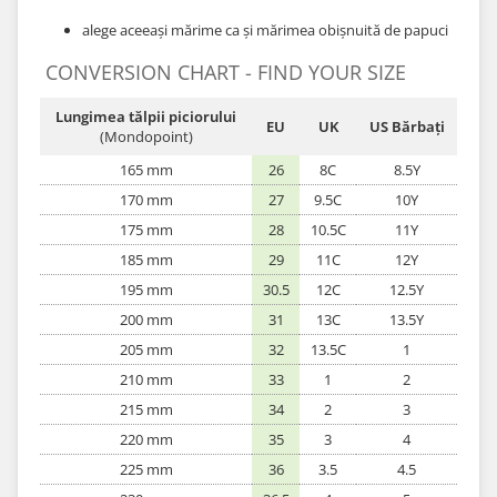
alege aceeași mărime ca și mărimea obișnuită de papuci
CONVERSION CHART - FIND YOUR SIZE
Lungimea tălpii piciorului
EU
UK
US Bărbați
(Mondopoint)
165 mm
26
8C
8.5Y
170 mm
27
9.5C
10Y
175 mm
28
10.5C
11Y
185 mm
29
11C
12Y
195 mm
30.5
12C
12.5Y
200 mm
31
13C
13.5Y
205 mm
32
13.5C
1
210 mm
33
1
2
215 mm
34
2
3
220 mm
35
3
4
225 mm
36
3.5
4.5