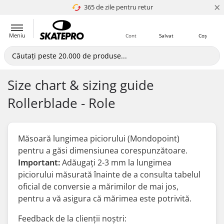
×
365 de zile pentru retur
4.8 a 5
Meniu
Cont
Salvat
Coș
Size chart & sizing guide
Rollerblade - Role
Măsoară lungimea piciorului (Mondopoint)
pentru a găsi dimensiunea corespunzătoare.
Important:
Adăugați 2-3 mm la lungimea
piciorului măsurată
înainte
de a consulta tabelul
oficial de conversie a mărimilor de mai jos,
pentru a vă asigura că mărimea este potrivită.
Feedback de la clienții noștri: