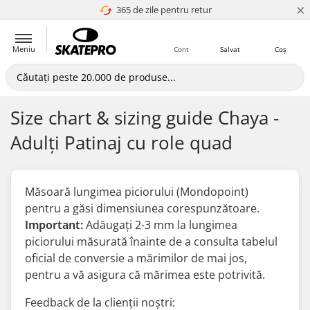
×
365 de zile pentru retur
4.8 a 5
Meniu
Cont
Salvat
Coș
Size chart & sizing guide Chaya -
Adulți Patinaj cu role quad
Măsoară lungimea piciorului (Mondopoint)
pentru a găsi dimensiunea corespunzătoare.
Important:
Adăugați 2-3 mm la lungimea
piciorului măsurată
înainte
de a consulta tabelul
oficial de conversie a mărimilor de mai jos,
pentru a vă asigura că mărimea este potrivită.
Feedback de la clienții noștri: