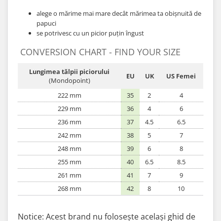
alege o mărime mai mare decât mărimea ta obișnuită de
papuci
se potrivesc cu un picior puțin îngust
CONVERSION CHART - FIND YOUR SIZE
Lungimea tălpii piciorului
EU
UK
US Femei
(Mondopoint)
222 mm
35
2
4
229 mm
36
4
6
236 mm
37
4.5
6.5
242 mm
38
5
7
248 mm
39
6
8
255 mm
40
6.5
8.5
261 mm
41
7
9
268 mm
42
8
10
Notice: Acest brand nu folosește același ghid de