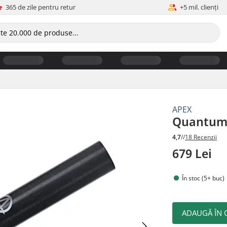
365 de zile pentru retur
+5 mil. clienți
APEX
Quantum 
4,7
//
18 Recenzii
679 Lei
În stoc (5+ buc)
ADAUGĂ ÎN 