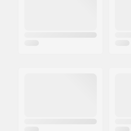
Țara:
Danemarca
Model Furcă:
Ne-filetat
Material:
Aluminiu