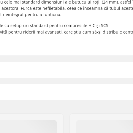
 cele mai standard dimensiuni ale butucului roții (24 mm), astfel 
l acestora. Furca este nefiletabilă, ceea ce înseamnă că tubul acest
t neintegrat pentru a funționa.
tele cu setup-uri standard pentru compresiile HIC și SCS
vită pentru riderii mai avansați, care știu cum să-și distribuie cent
110mm
Crown race:
HIC, SCS
Decalaj Roată:
Osii:
Diametru osie:
Distanțier pentru Cadru:
ucată
Compresie inclus:
st
Piuliță tip stea: