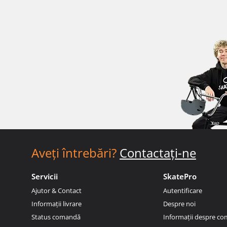
Aveți întrebări?
Contactați-ne
Servicii
SkatePro
Ajutor & Contact
Autentificare
Informații livrare
Despre noi
Status comandă
Informații despre c