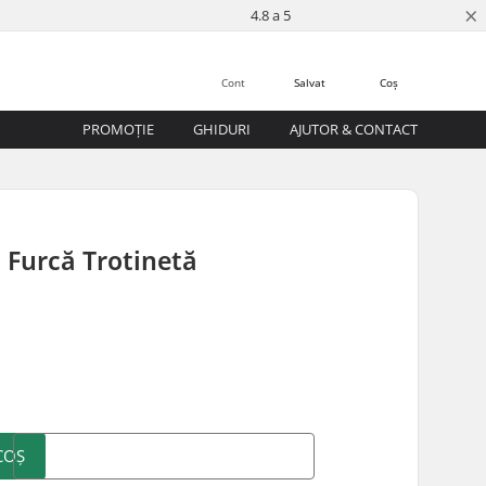
×
4.8 a 5
Cont
Salvat
Coș
PROMOȚIE
GHIDURI
AJUTOR & CONTACT
Furcă Trotinetă
COȘ