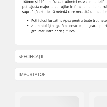
100mm și 110mm. Furca trotinetei este compatibilă cu
poți ajusta majoritatea roților în funcție de diametru
suprafață exterioară netedă care necesită un headse
Poți folosi furcathis Apex pentru toate trotine
Aluminiul îți asigură o construcție ușoară, potri
greutate între deck și furcă
SPECIFICAȚII
Diametru Roți:
100mm, 
IMPORTATOR
Compatibil cu:
Standard 
Lățime Butuc Roată:
24mm
Nume:
Centrano ApS
Lungime Furcă:
150mm
Adresa:
Omega 6
Greutate:
340g
Codul poștal:
8382
Design Furcă:
Dintr-o b
Oraș/Localitate:
Hinnerup
Profil Roată:
Plat, Îngu