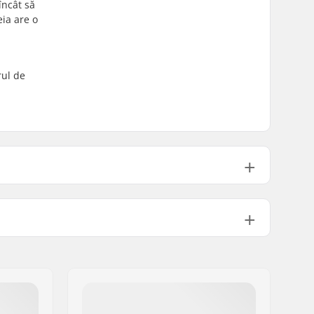
încât să
eia are o
rul de
Încorporat
10mm
Inclus
8mm
Încorporat
Nu
Încorporat