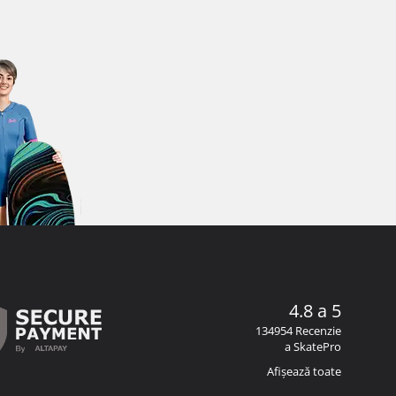
4.8 a 5
134954 Recenzie
a SkatePro
Afișează toate