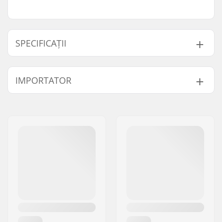
SPECIFICAȚII
Lungime:
53.3cm (21")
IMPORTATOR
Lățime:
12.7cm (5")
Nume:
Centrano ApS
Adresa:
Omega 6
Codul poștal:
8382
Oraș/Localitate:
Hinnerup
Țara:
Danemarca