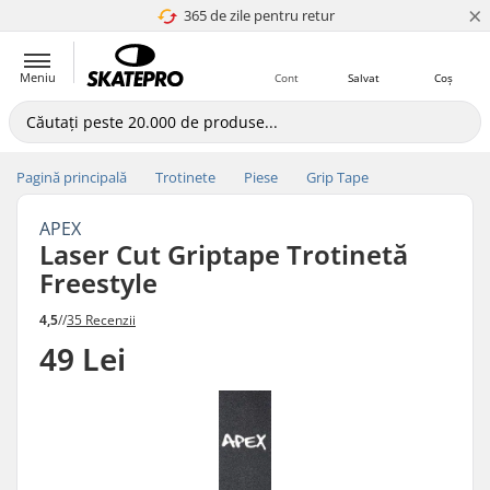
×
365 de zile pentru retur
4.8 a 5
Meniu
Cont
Salvat
Coș
Pagină principală
Trotinete
Piese
Grip Tape
APEX
Laser Cut Griptape Trotinetă
Freestyle
4,5
//
35 Recenzii
49 Lei