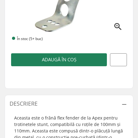
În stoc (5+ buc)
ADAUGĂ ÎN COȘ
DESCRIERE
Aceasta este o frână flex fender de la Apex pentru
trotinetele stunt, compatibilă cu roțile de 100mm și
110mm. Aceasta este compusă dintr-o plăcuță lungă
din metal, cu o construcție pre-curbată (dintr-o