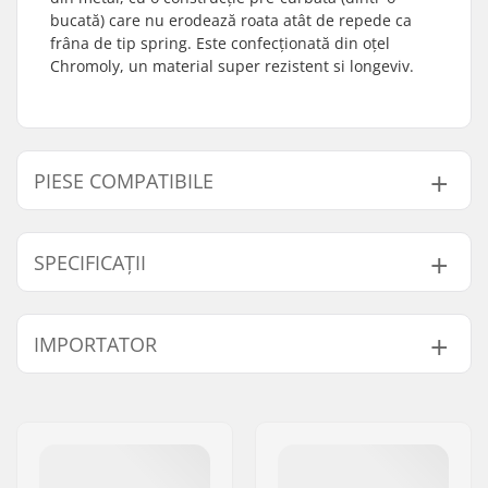
bucată) care nu erodează roata atât de repede ca
frâna de tip spring. Este confecționată din oțel
Chromoly, un material super rezistent si longeviv.
PIESE COMPATIBILE
Găsește produse compatibile cu Apex Deck Frână
Trotinetă Freestyle:
SPECIFICAȚII
Diametru Roți:
100mm, 110mm
IMPORTATOR
Compatibil cu
Material:
Chromoly Steel
Frână tip:
Frână Flex Fender
Nume:
Centrano ApS
Brake mounting bolt:
Nu este inclus
Adresa:
Omega 6
Codul poștal:
8382
Oraș/Localitate:
Hinnerup