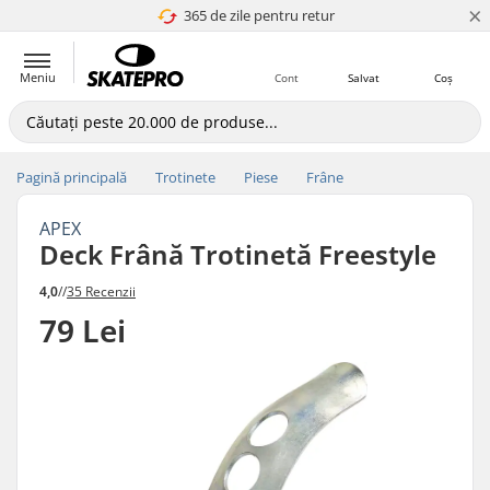
×
365 de zile pentru retur
4.8 a 5
Meniu
Cont
Salvat
Coș
Pagină principală
Trotinete
Piese
Frâne
APEX
Deck Frână Trotinetă Freestyle
4,0
//
35 Recenzii
79 Lei