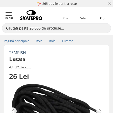
×
365 de zile pentru retur
4.8 a 5
Meniu
Cont
Salvat
Coș
Pagină principală
Role
Role
Diverse
TEMPISH
Laces
4,8
//
12 Recenzii
26 Lei