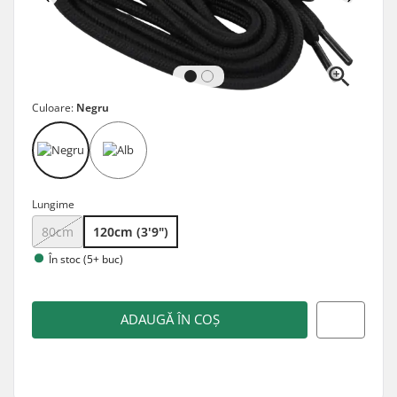
Culoare:
Negru
Lungime
80cm
120cm (3'9")
În stoc (5+ buc)
ADAUGĂ ÎN COȘ