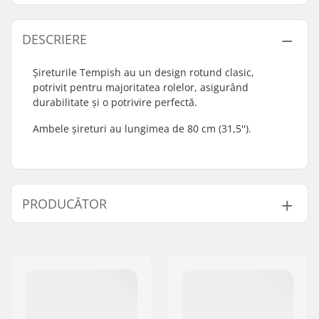
DESCRIERE
Șireturile Tempish au un design rotund clasic,
potrivit pentru majoritatea rolelor, asigurând
durabilitate și o potrivire perfectă.
Ambele șireturi au lungimea de 80 cm (31,5'').
PRODUCĂTOR
Nume:
TEMPISH s.r.o.
Adresa:
Bratrí Wolfu 495/16
Codul poștal:
779 00
Oraș/Localitate:
Olomouc
Țara:
Cehia