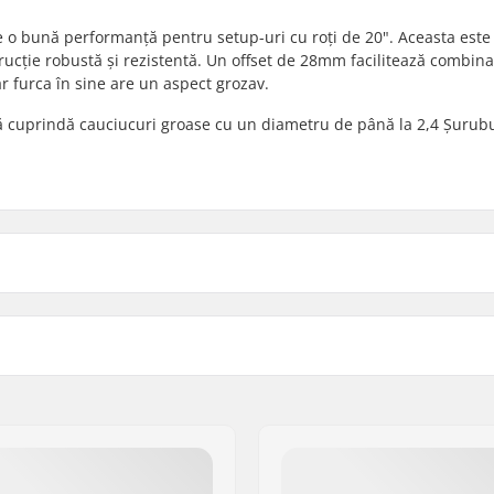
de o bună performanță pentru setup-uri cu roți de 20". Aceasta este
rucție robustă și rezistentă. Un offset de 28mm facilitează combina
ar furca în sine are un aspect grozav.
 să cuprindă cauciucuri groase cu un diametru de până la 2,4 Șurubu
8mm
Diametru osie:
Lățime cauciuc:
moly
Filet Furcă:
 1/8"
Greutate: