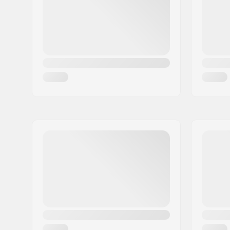
Țara:
Danemarca