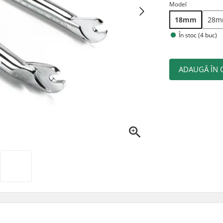
Model
18mm
28
În stoc (4 buc)
ADAUGĂ ÎN 