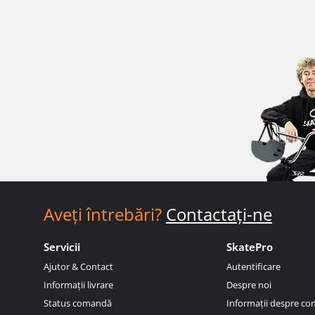
Aveți întrebări?
Contactați-ne
Servicii
SkatePro
Ajutor & Contact
Autentificare
Informații livrare
Despre noi
Status comandă
Informații despre c