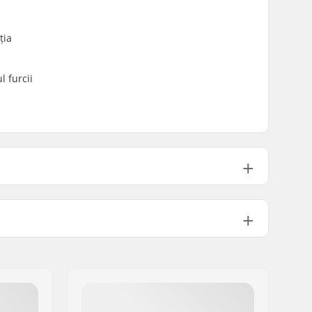
ția
l furcii
10mm
2.4"
M24
1015g