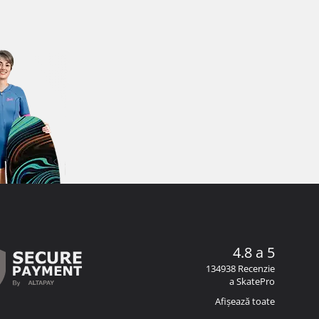
4.8 a 5
134938 Recenzie
a SkatePro
Afișează toate