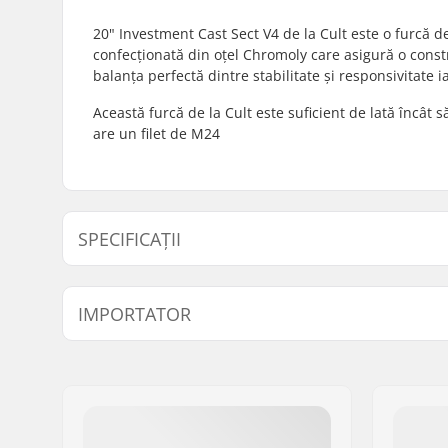
20" Investment Cast Sect V4 de la Cult este o furcă 
confecționată din oțel Chromoly care asigură o const
balanța perfectă dintre stabilitate și responsivitate i
Această furcă de la Cult este suficient de lată încât
are un filet de M24
SPECIFICAȚII
Decalaj Roată:
18mm, 2
IMPORTATOR
Diametru roată:
20"
Material:
Oțel Chro
Nume:
Centrano ApS
Tipul headset-ului:
Integrat 1
Adresa:
Omega 6
Codul poștal:
8382
Oraș/Localitate:
Hinnerup