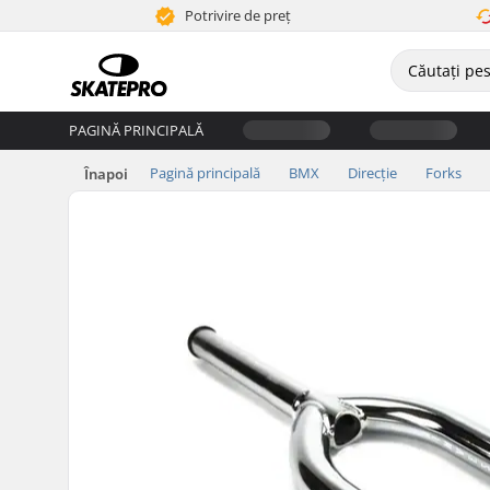
Potrivire de preț
PAGINĂ PRINCIPALĂ
Pagină principală
BMX
Direcție
Forks
Înapoi