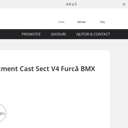
×
4.8 a 5
Cont
Salvat
Coș
PROMOȚIE
GHIDURI
AJUTOR & CONTACT
tment Cast Sect V4 Furcă BMX