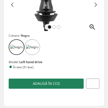
Culoare:
Negru
Model:
Left hand drive
În stoc (5+ buc)
ADAUGĂ ÎN COȘ