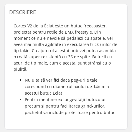
DESCRIERE
Cortex V2 de la Éclat este un butuc freecoaster,
proiectat pentru roțile de BMX freestyle. Din
moment ce nu e nevoie să pedalezi cu spatele, vei
avea mai multă agilitate în executarea trick-urilor de
tip fakie. Cu ajutorul acestui hub vei putea asambla
o roată super rezistentă cu 36 de spițe. Butucii cu
axuri de tip male, cum e acesta, sunt strânși cu o
piuliță.
Nu uita să verifici dacă peg-urile tale
corespund cu diametrul axului de 14mm a
acestui butuc Éclat
Pentru menținerea longevității butucului
precum și pentru facilitarea grind-urilor,
pachetul va include protectoare pentru butuc