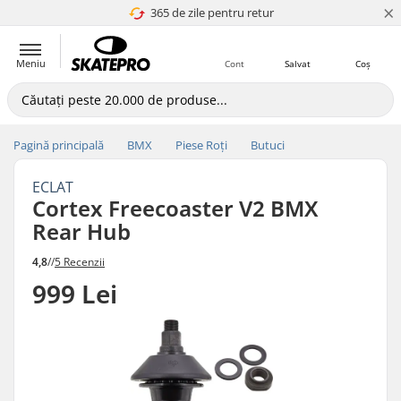
×
365 de zile pentru retur
4.8 a 5
Meniu
Cont
Salvat
Coș
Pagină principală
BMX
Piese Roți
Butuci
ECLAT
Cortex Freecoaster V2 BMX
Rear Hub
4,8
//
5 Recenzii
999 Lei