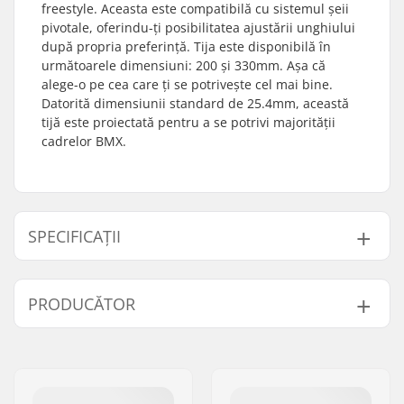
freestyle. Aceasta este compatibilă cu sistemul șeii
pivotale, oferindu-ți posibilitatea ajustării unghiului
după propria preferință. Tija este disponibilă în
următoarele dimensiuni: 200 și 330mm. Așa că
alege-o pe cea care ți se potrivește cel mai bine.
Datorită dimensiunii standard de 25.4mm, această
tijă este proiectată pentru a se potrivi majorității
cadrelor BMX.
SPECIFICAȚII
Șei:
Pivotal
PRODUCĂTOR
Lungime Tijă de Șa:
200mm, 330mm
Diametrul tijei șeii de
25.4mm
Nume:
Sport Import GmbH
BMX:
Adresa:
Industriestr. 39
Greutate:
130g
Codul poștal:
26188