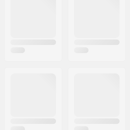
Oraș/Localitate:
Edewecht
Țara:
Germania