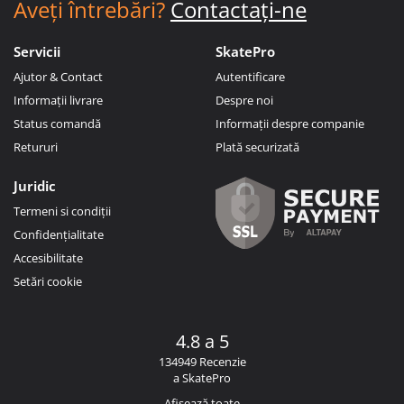
Aveți întrebări?
Contactați-ne
Servicii
SkatePro
Ajutor & Contact
Autentificare
Informații livrare
Despre noi
Status comandă
Informații despre companie
Retururi
Plată securizată
Juridic
Termeni si condiții
Confidențialitate
Accesibilitate
Setări cookie
4.8 a 5
134949 Recenzie
a SkatePro
Afișează toate