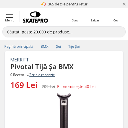
×
365 de zile pentru retur
4.8 a 5
Meniu
Cont
Salvat
Coș
Pagină principală
BMX
Șei
Tije Șei
MERRITT
Pivotal Tijă Șa BMX
0 Recenzii //
Scrie o recenzie
169 Lei
209 Lei
Economisește
40 Lei